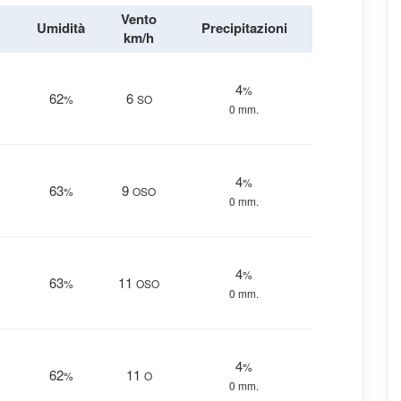
Vento
Umidità
Precipitazioni
km/h
4
%
62
6
%
SO
0 mm.
4
%
63
9
%
OSO
0 mm.
4
%
63
11
%
OSO
0 mm.
4
%
62
11
%
O
0 mm.