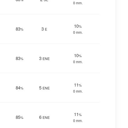
0 mm.
10
%
83
3
%
E
0 mm.
10
%
83
3
%
ENE
0 mm.
11
%
84
5
%
ENE
0 mm.
11
%
85
6
%
ENE
0 mm.