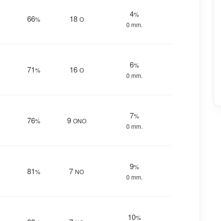
4
%
66
18
%
O
0 mm.
6
%
71
16
%
O
0 mm.
7
%
76
9
%
ONO
0 mm.
9
%
81
7
%
NO
0 mm.
10
%