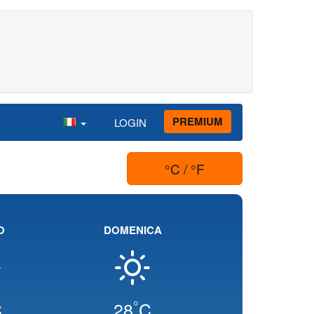
PREMIUM
LOGIN
°C / °F
O
DOMENICA
°
C
28
C