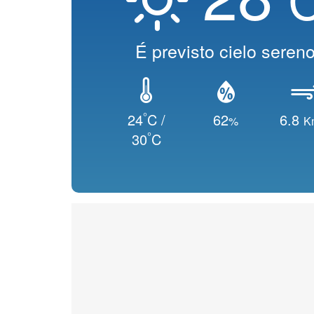
É previsto cielo seren
°
24
C /
62
6.8
%
K
°
30
C