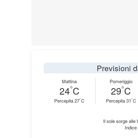
Previsioni d
Mattina
Pomeriggio
°
°
24
C
29
C
°
°
Percepita 27
C
Percepita 31
C
Il sole sorge alle
Indice