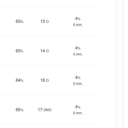
4
%
63
13
%
O
0 mm.
4
%
63
14
%
O
0 mm.
4
%
64
16
%
O
0 mm.
4
%
65
17
%
ONO
0 mm.