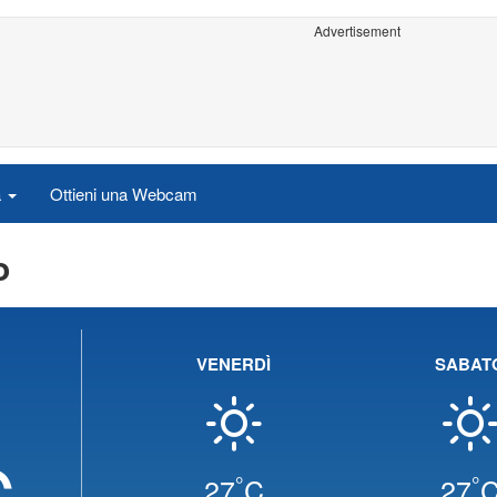
Advertisement
a
Ottieni una Webcam
o
VENERDÌ
SABAT
C
°
°
27
C
27