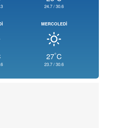
.3
24.7
/
30.6
DÌ
MERCOLEDÌ
°
C
27
C
.6
23.7
/
30.6