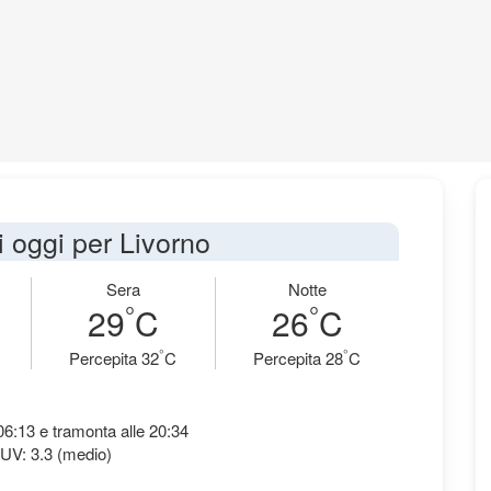
i oggi per Livorno
Sera
Notte
°
°
29
C
26
C
°
°
Percepita 32
C
Percepita 28
C
 06:13 e tramonta alle 20:34
 UV: 3.3 (medio)