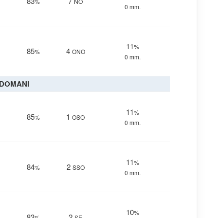
83
7
%
NO
0 mm.
11
%
85
4
%
ONO
0 mm.
DOMANI
11
%
85
1
%
OSO
0 mm.
11
%
84
2
%
SSO
0 mm.
10
%
83
2
%
SE