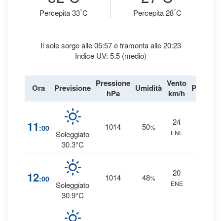
°
°
Percepita 33
C
Percepita 28
C
Il sole sorge alle 05:57 e tramonta alle 20:23
Indice UV: 5.5 (medio)
Pressione
Vento
Ora
Previsione
Umidità
Precipit
hPa
km/h
24
2
%
11
1014
50
:00
%
ENE
0 mm
Soleggiato
30.3°C
20
2
%
12
1014
48
:00
%
ENE
0 mm
Soleggiato
30.9°C