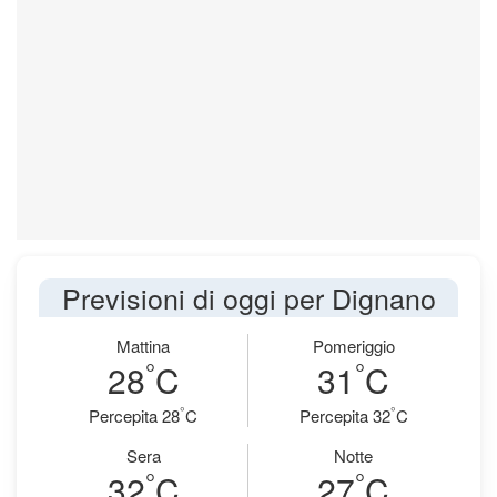
Previsioni di oggi per Dignano
Mattina
Pomeriggio
°
°
28
C
31
C
°
°
Percepita 28
C
Percepita 32
C
Sera
Notte
°
°
32
C
27
C