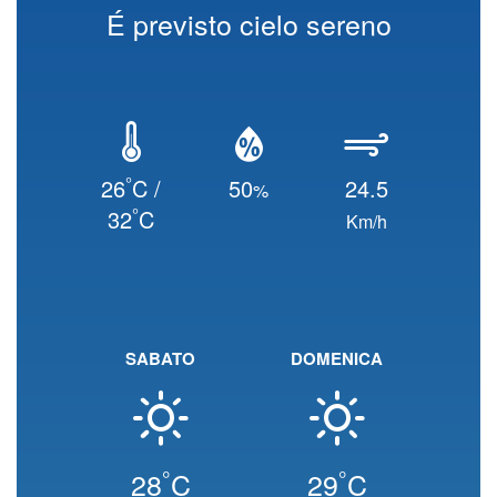
É previsto cielo sereno
°
26
C /
50
24.5
%
°
32
C
Km/h
SABATO
DOMENICA
°
°
28
C
29
C