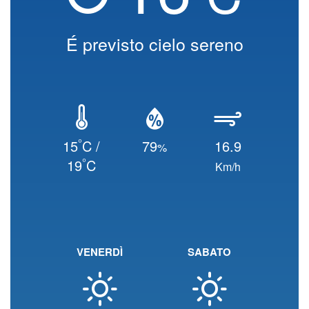
É previsto cielo sereno
°
15
C /
79
16.9
%
°
19
C
Km/h
VENERDÌ
SABATO