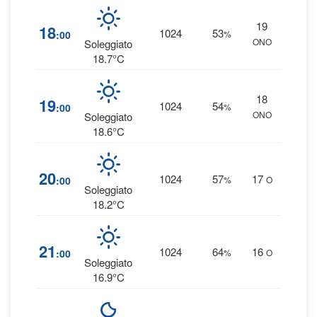
19
2
18
1024
53
:00
%
ONO
0 
Soleggiato
18.7°C
18
2
19
1024
54
:00
%
ONO
0 
Soleggiato
18.6°C
3
20
1024
57
17
:00
%
O
0 
Soleggiato
18.2°C
4
21
1024
64
16
:00
%
O
0 
Soleggiato
16.9°C