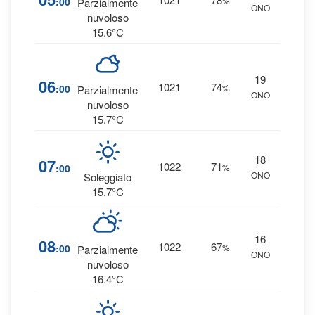
:00
%
Parzialmente
ONO
0 
nuvoloso
15.6°C
19
1
06
1021
74
:00
%
Parzialmente
ONO
0 
nuvoloso
15.7°C
18
7
07
1022
71
:00
%
ONO
0 
Soleggiato
15.7°C
16
7
08
1022
67
:00
%
Parzialmente
ONO
0 
nuvoloso
16.4°C