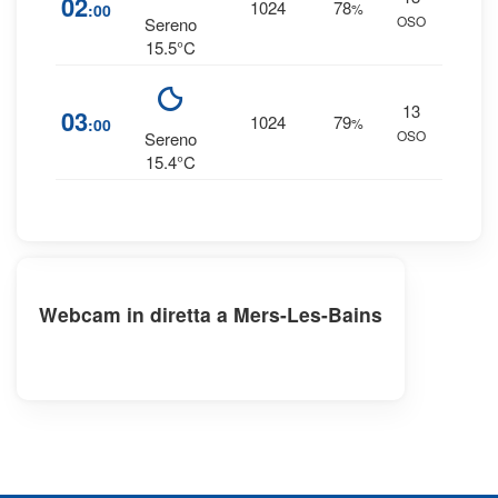
02
1024
78
:00
%
OSO
0 
Sereno
15.5°C
13
9
03
1024
79
:00
%
OSO
0 
Sereno
15.4°C
Webcam in diretta a Mers-Les-Bains