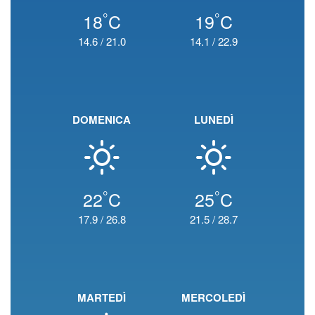
°
°
18
C
19
C
14.6
/
21.0
14.1
/
22.9
DOMENICA
LUNEDÌ
°
°
22
C
25
C
17.9
/
26.8
21.5
/
28.7
MARTEDÌ
MERCOLEDÌ