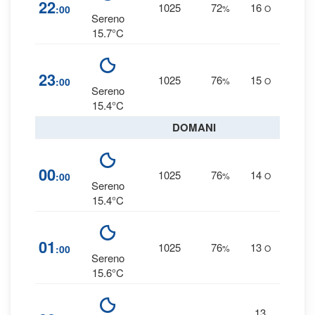
6
22
1025
72
16
:00
%
O
0 
Sereno
15.7°C
8
23
1025
76
15
:00
%
O
0 
Sereno
15.4°C
DOMANI
8
00
1025
76
14
:00
%
O
0 
Sereno
15.4°C
8
01
1025
76
13
:00
%
O
0 
Sereno
15.6°C
13
9