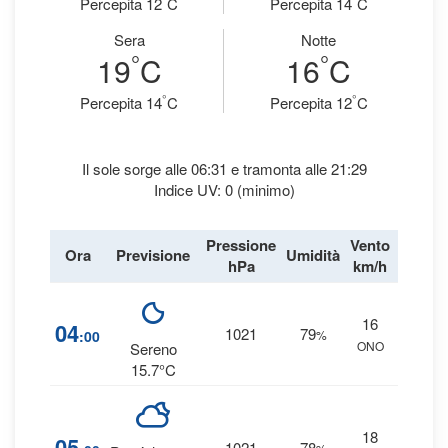
Percepita 12
C
Percepita 14
C
Sera
Notte
°
°
19
C
16
C
°
°
Percepita 14
C
Percepita 12
C
Il sole sorge alle 06:31 e tramonta alle 21:29
Indice UV: 0 (minimo)
Pressione
Vento
Ora
Previsione
Umidità
Precipi
hPa
km/h
16
1
04
1021
79
:00
%
ONO
0 
Sereno
15.7°C
18
1
05
1021
78