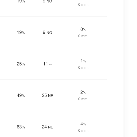
19
9
%
NO
0 mm.
0
%
19
9
%
NO
0 mm.
1
%
25
11
%
--
0 mm.
2
%
49
25
%
NE
0 mm.
4
%
63
24
%
NE
0 mm.