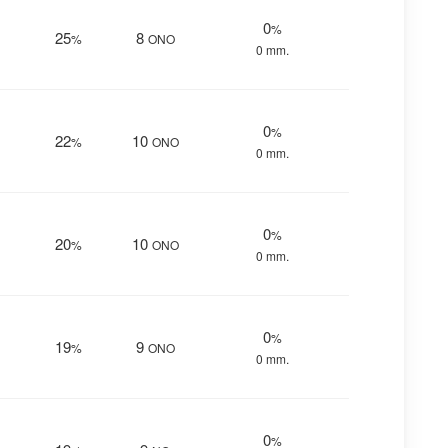
0
%
25
8
%
ONO
0 mm.
0
%
22
10
%
ONO
0 mm.
0
%
20
10
%
ONO
0 mm.
0
%
19
9
%
ONO
0 mm.
0
%