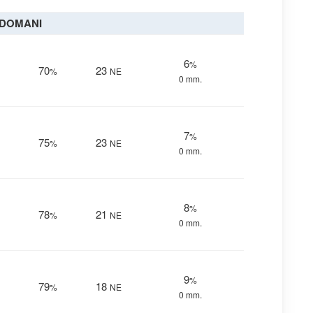
DOMANI
6
%
70
23
%
NE
0 mm.
7
%
75
23
%
NE
0 mm.
8
%
78
21
%
NE
0 mm.
9
%
79
18
%
NE
0 mm.