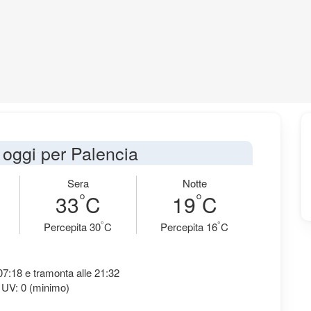
i oggi per Palencia
Sera
Notte
°
°
33
C
19
C
°
°
Percepita 30
C
Percepita 16
C
 07:18 e tramonta alle 21:32
 UV: 0 (minimo)