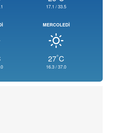
.1
17.1
/
33.5
DÌ
MERCOLEDÌ
°
C
27
C
.0
16.3
/
37.0