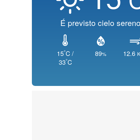
É previsto cielo seren
°
15
C /
89
12.6
%
K
°
33
C