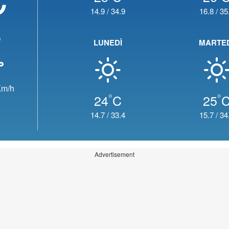
14.9
/
34.9
16.8
/
35
o
LUNEDÌ
MARTE
m/h
°
°
24
C
25
14.7
/
33.4
15.7
/
34
Advertisement