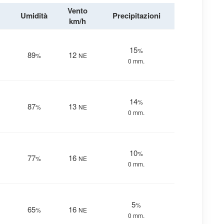
Vento
Umidità
Precipitazioni
km/h
15
%
89
12
%
NE
0 mm.
14
%
87
13
%
NE
0 mm.
10
%
77
16
%
NE
0 mm.
5
%
65
16
%
NE
0 mm.