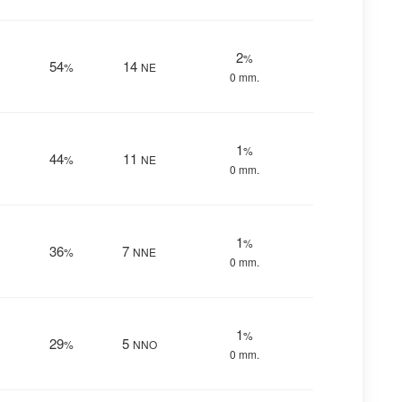
2
%
54
14
%
NE
0 mm.
1
%
44
11
%
NE
0 mm.
1
%
36
7
%
NNE
0 mm.
1
%
29
5
%
NNO
0 mm.