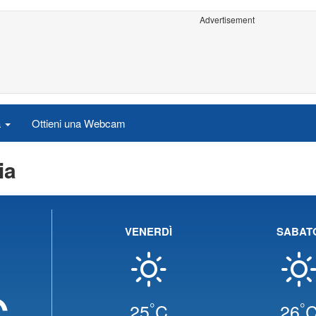
Advertisement
a
Ottieni una Webcam
ia
VENERDÌ
SABAT
C
°
°
25
C
26