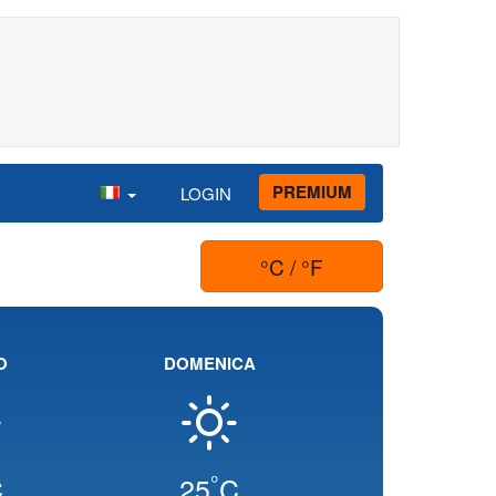
PREMIUM
LOGIN
°C / °F
O
DOMENICA
°
C
25
C