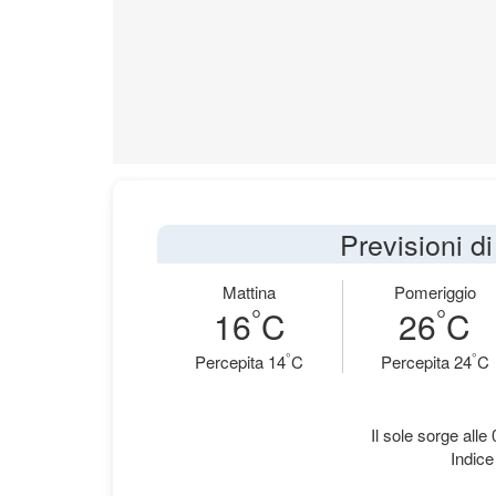
Previsioni d
Mattina
Pomeriggio
°
°
16
C
26
C
°
°
Percepita 14
C
Percepita 24
C
Il sole sorge alle
Indice