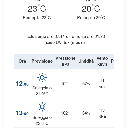
°
°
23
C
20
C
°
°
Percepita 22
C
Percepita 20
C
Il sole sorge alle 07:11 e tramonta alle 21:30
Indice UV: 5.7 (medio)
Pressione
Vento
Ora
Previsione
Umidità
Precipit
hPa
km/h
11
5
%
12
1021
67
:00
%
NNE
0 mm
Soleggiato
21.9°C
13
4
%
13
1021
64
:00
%
NNE
0 mm
Soleggiato
22.3°C