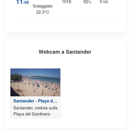
11
1016
62
5
:00
%
NE
0 mm
Soleggiato
22.3°C
Webcam a Santander
Santander - Playa del
Sardinero
Santander, veduta sulla
Playa del Sardinero