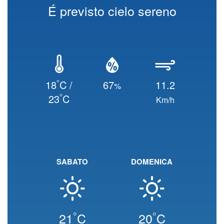
É previsto cielo sereno
°
18
C /
67
11.2
%
°
23
C
Km/h
SABATO
DOMENICA
°
°
21
C
20
C