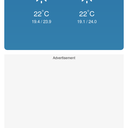
°
°
22
C
22
C
19.4
/
23.9
19.1
/
24.0
Advertisement