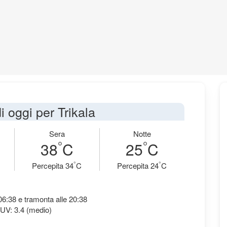
i oggi per Trikala
Sera
Notte
°
°
38
C
25
C
°
°
Percepita 34
C
Percepita 24
C
 06:38 e tramonta alle 20:38
 UV: 3.4 (medio)