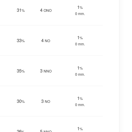
1
%
31
4
%
ONO
0 mm.
1
%
33
4
%
NO
0 mm.
1
%
35
3
%
NNO
0 mm.
1
%
30
3
%
NO
0 mm.
1
%
26
5
%
NNO