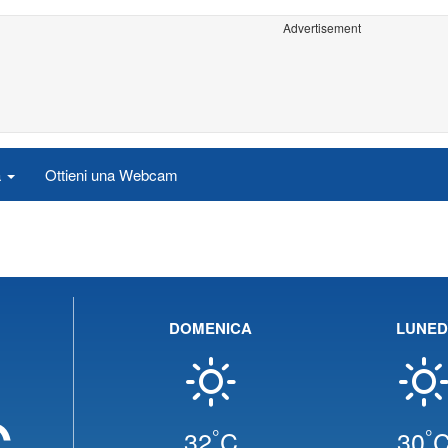
Advertisement
a
Ottieni una Webcam
DOMENICA
LUNED
C
°
°
32
C
30