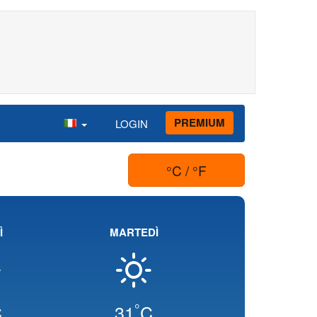
PREMIUM
LOGIN
°C / °F
Ì
MARTEDÌ
°
C
31
C