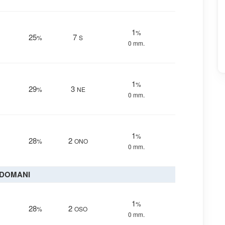
1
%
25
7
%
S
0 mm.
1
%
29
3
%
NE
0 mm.
1
%
28
2
%
ONO
0 mm.
DOMANI
1
%
28
2
%
OSO
0 mm.