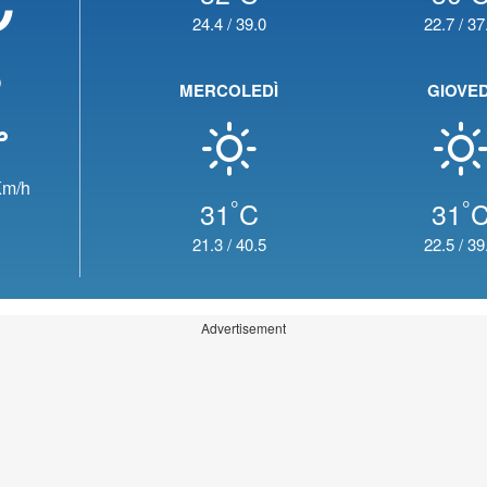
24.4
/
39.0
22.7
/
37
o
MERCOLEDÌ
GIOVED
m/h
°
°
31
C
31
21.3
/
40.5
22.5
/
39
Advertisement