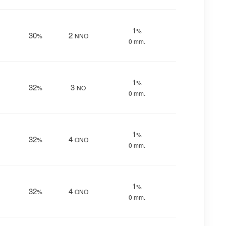
1
%
30
2
%
NNO
0 mm.
1
%
32
3
%
NO
0 mm.
1
%
32
4
%
ONO
0 mm.
1
%
32
4
%
ONO
0 mm.