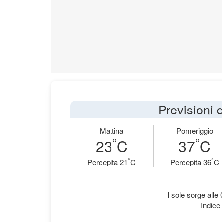
Previsioni d
Mattina
Pomeriggio
°
°
23
C
37
C
°
°
Percepita 21
C
Percepita 36
C
Il sole sorge alle
Indice