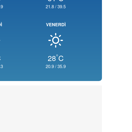
.9
21.8
/
39.5
Ì
VENERDÌ
°
C
28
C
.3
20.9
/
35.9