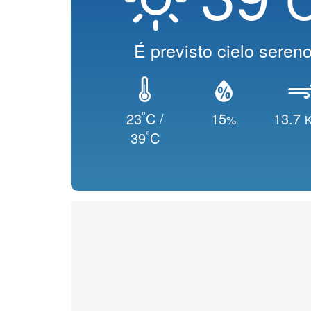
É previsto cielo seren
°
23
C /
15
13.7
%
K
°
39
C