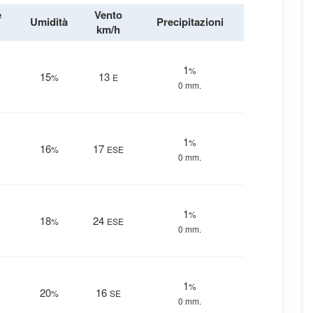
e
Vento
Umidità
Precipitazioni
km/h
1
%
15
13
%
E
0 mm.
1
%
16
17
%
ESE
0 mm.
1
%
18
24
%
ESE
0 mm.
1
%
20
16
%
SE
0 mm.