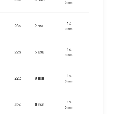
0 mm.
1
%
23
2
%
NNE
0 mm.
1
%
22
5
%
ESE
0 mm.
1
%
22
8
%
ESE
0 mm.
1
%
20
6
%
ESE
0 mm.