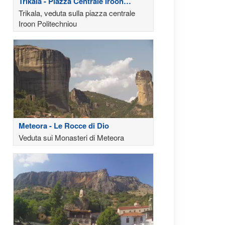
Trikala - Piazza Centrale Iroon
Politechniou
Trikala, veduta sulla piazza centrale
Iroon Politechniou
Meteora - Le Rocce di Dio
Veduta sui Monasteri di Meteora