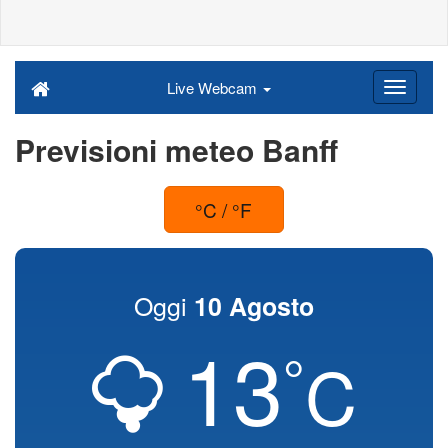
Live Webcam
Previsioni meteo Banff
°C / °F
Oggi
10 Agosto
13
°
C