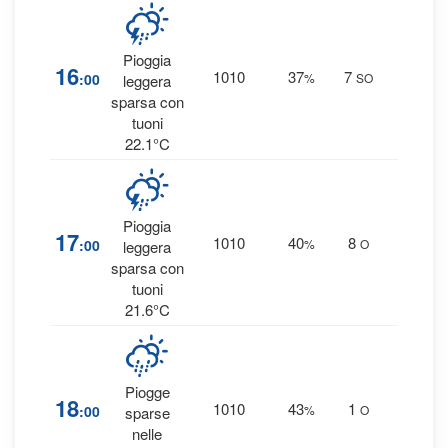
Pioggia
36
16
1010
37
7
:00
%
SO
leggera
0.5 m
sparsa con
tuoni
22.1°C
Pioggia
17
17
1010
40
8
:00
%
O
leggera
0.2 m
sparsa con
tuoni
21.6°C
Piogge
36
18
1010
43
1
:00
%
O
sparse
0.3 m
nelle