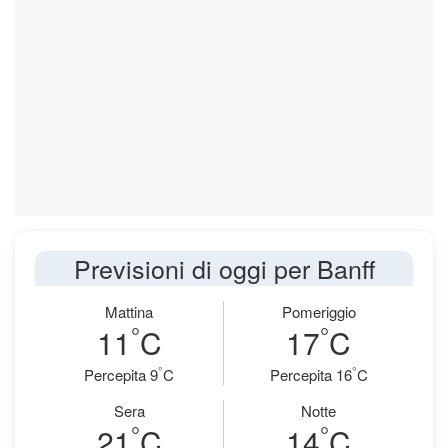
Previsioni di oggi per Banff
Mattina
Pomeriggio
°
°
11
C
17
C
°
°
Percepita 9
C
Percepita 16
C
Sera
Notte
°
°
21
C
14
C