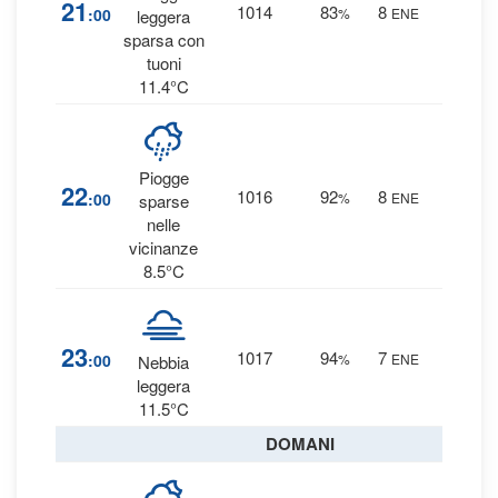
21
1014
83
8
:00
%
ENE
leggera
0.4 m
sparsa con
tuoni
11.4°C
Piogge
43
22
1016
92
8
:00
%
ENE
sparse
0.2 m
nelle
vicinanze
8.5°C
35
23
1017
94
7
:00
%
ENE
Nebbia
0.1 m
leggera
11.5°C
DOMANI