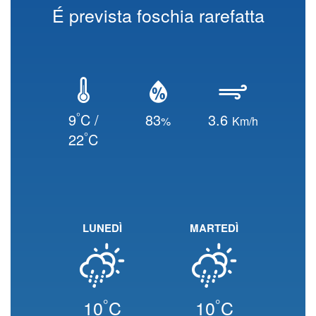
É prevista foschia rarefatta
°
9
C /
83
3.6
%
Km/h
°
22
C
LUNEDÌ
MARTEDÌ
°
°
10
C
10
C