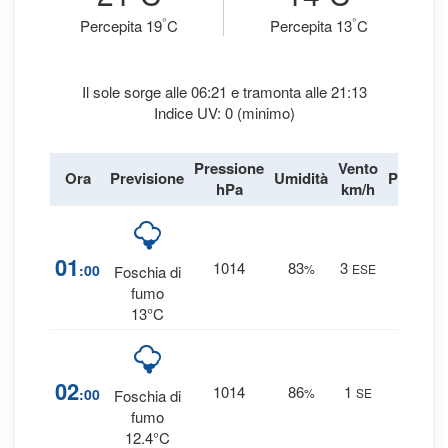
°
°
Percepita 19
C
Percepita 13
C
Il sole sorge alle 06:21 e tramonta alle 21:13
Indice UV: 0 (minimo)
Pressione
Vento
Ora
Previsione
Umidità
Precipit
hPa
km/h
12
01
1014
83
3
:00
%
ESE
Foschia di
0 mm
fumo
13°C
11
02
1014
86
1
:00
%
SE
Foschia di
0 mm
fumo
12.4°C