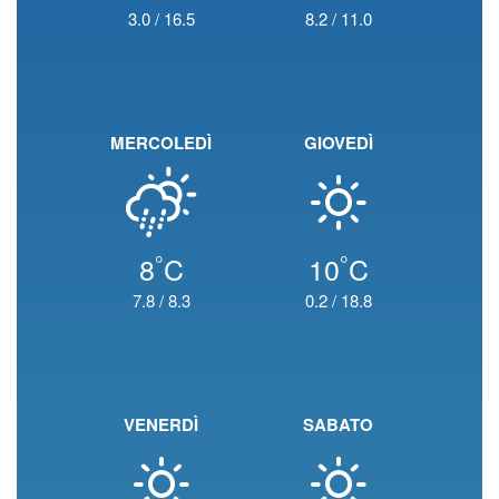
3.0
/
16.5
8.2
/
11.0
MERCOLEDÌ
GIOVEDÌ
°
°
8
C
10
C
7.8
/
8.3
0.2
/
18.8
VENERDÌ
SABATO