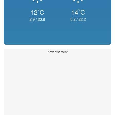
°
°
12
C
14
C
2.9
/
20.8
5.2
/
22.2
Advertisement