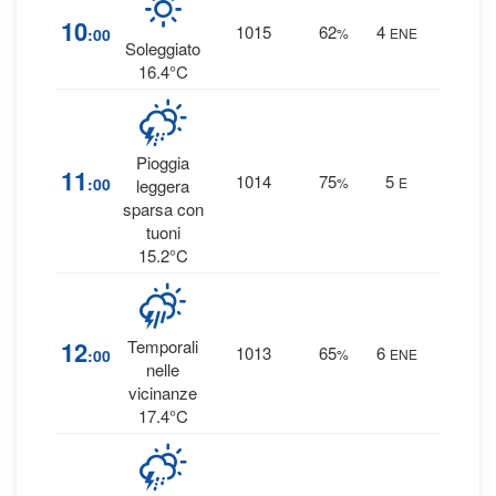
4
%
10
1015
62
4
:00
%
ENE
0 mm
Soleggiato
16.4°C
Pioggia
43
11
1014
75
5
:00
%
E
leggera
0.5 m
sparsa con
tuoni
15.2°C
8
%
12
Temporali
1013
65
6
:00
%
ENE
0 mm
nelle
vicinanze
17.4°C