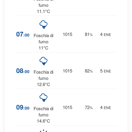
0 mm
fumo
11.1°C
15
07
1015
81
4
:00
%
ENE
Foschia di
0 mm
fumo
11°C
10
08
1015
82
5
:00
%
ENE
Foschia di
0 mm
fumo
12.6°C
7
%
09
1015
72
4
:00
%
ENE
Foschia di
0 mm
fumo
14.6°C