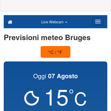
Live Webcam
Previsioni meteo Bruges
°C / °F
Oggi
07 Agosto
15
°
C