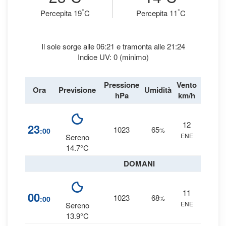
°
°
Percepita 19
C
Percepita 11
C
Il sole sorge alle 06:21 e tramonta alle 21:24
Indice UV: 0 (minimo)
Pressione
Vento
Ora
Previsione
Umidità
Precipi
hPa
km/h
12
5
23
1023
65
:00
%
ENE
0 
Sereno
14.7°C
DOMANI
11
6
00
1023
68
:00
%
ENE
0 
Sereno
13.9°C