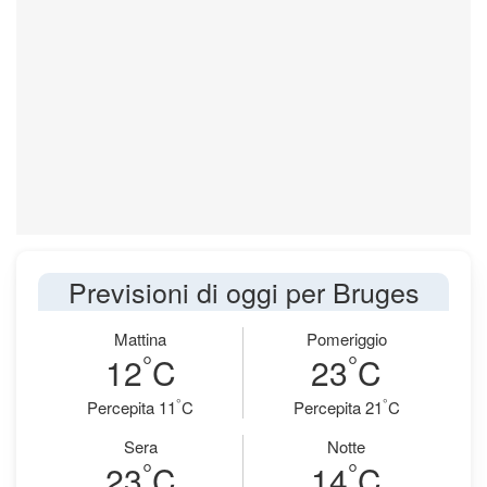
Previsioni di oggi per Bruges
Mattina
Pomeriggio
°
°
12
C
23
C
°
°
Percepita 11
C
Percepita 21
C
Sera
Notte
°
°
23
C
14
C