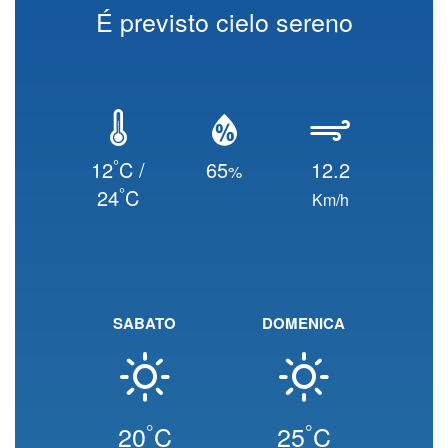
É previsto cielo sereno
°
12
C /
65
12.2
%
°
24
C
Km/h
SABATO
DOMENICA
°
°
20
C
25
C