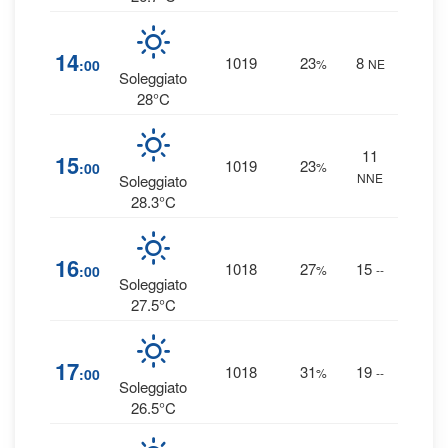
1
14
1019
23
8
:00
%
NE
0 
Soleggiato
28°C
11
1
15
1019
23
:00
%
NNE
0 
Soleggiato
28.3°C
1
16
1018
27
15
:00
%
--
0 
Soleggiato
27.5°C
1
17
1018
31
19
:00
%
--
0 
Soleggiato
26.5°C