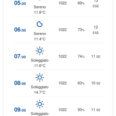
13
6
05
1022
69
:00
%
ESE
0 
Sereno
11.8°C
12
7
06
1022
73
:00
%
ESE
0 
Sereno
11.4°C
7
07
1022
74
11
:00
%
SE
0 
Soleggiato
11.6°C
4
08
1022
63
10
:00
%
SE
0 
Soleggiato
14.7°C
2
09
1022
50
11
:00
%
SE
0 
Soleggiato