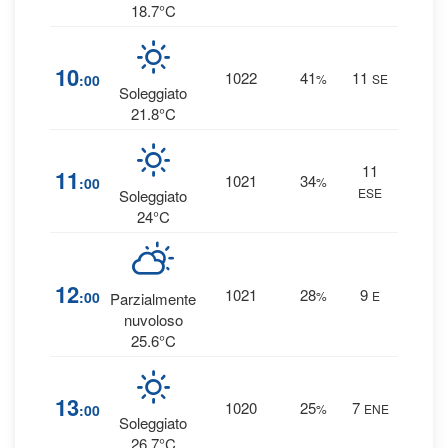
18.7°C
1
10
1022
41
11
:00
%
SE
0 
Soleggiato
21.8°C
11
1
11
1021
34
:00
%
ESE
0 
Soleggiato
24°C
2
12
1021
28
9
:00
%
E
Parzialmente
0 
nuvoloso
25.6°C
1
13
1020
25
7
:00
%
ENE
0 
Soleggiato
26.7°C