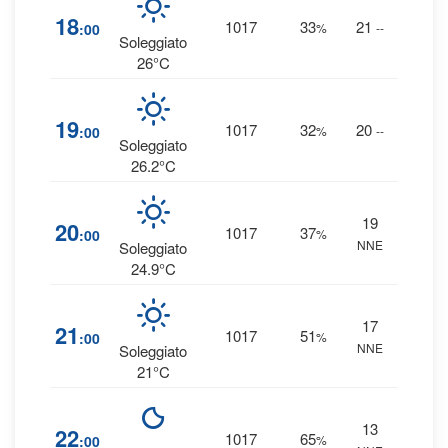
1
18
1017
33
21
:00
%
--
0 
Soleggiato
26°C
1
19
1017
32
20
:00
%
--
0 
Soleggiato
26.2°C
19
1
20
1017
37
:00
%
NNE
0 
Soleggiato
24.9°C
17
2
21
1017
51
:00
%
NNE
0 
Soleggiato
21°C
13
5
22
1017
65
:00
%