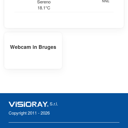
NNE
0 
Sereno
18.1°C
Webcam in Bruges
S.r.l.
Copyright 2011 - 2026