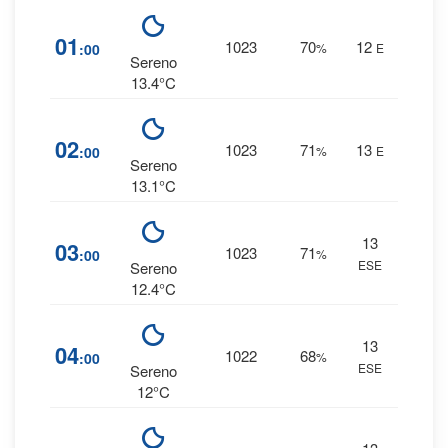
6
01
1023
70
12
:00
%
E
0 
Sereno
13.4°C
6
02
1023
71
13
:00
%
E
0 
Sereno
13.1°C
13
6
03
1023
71
:00
%
ESE
0 
Sereno
12.4°C
13
5
04
1022
68
:00
%
ESE
0 
Sereno
12°C