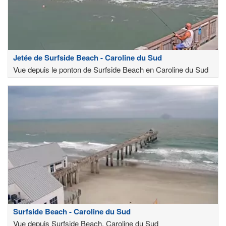
Jetée de Surfside Beach - Caroline du Sud
Vue depuis le ponton de Surfside Beach en Caroline du Sud
Surfside Beach - Caroline du Sud
Vue depuis Surfside Beach, Caroline du Sud