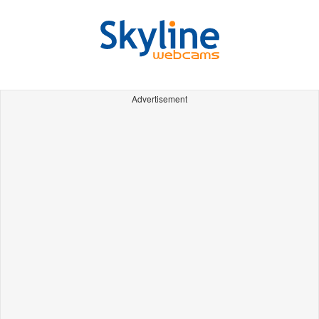
Advertisement