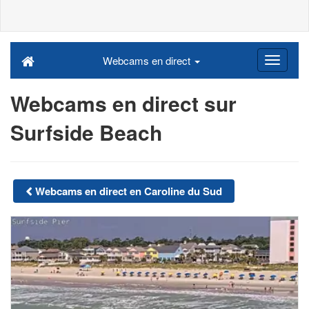
Webcams en direct
Webcams en direct sur
Surfside Beach
Webcams en direct en Caroline du Sud