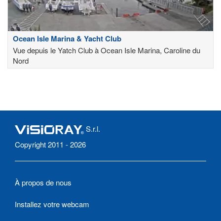
Ocean Isle Marina & Yacht Club
Vue depuis le Yatch Club à Ocean Isle Marina, Caroline du
Nord
S.r.l.
Copyright 2011 - 2026
À propos de nous
Installez votre webcam