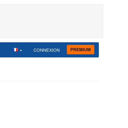
PREMIUM
CONNEXION