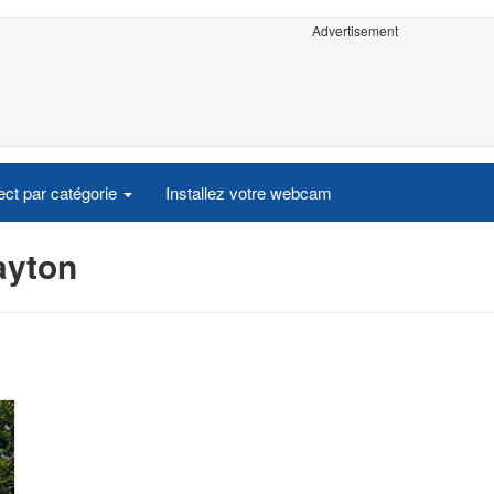
Advertisement
ct par catégorie
Installez votre webcam
ayton