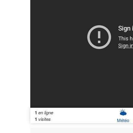
1
en ligne
1
visites
Météo