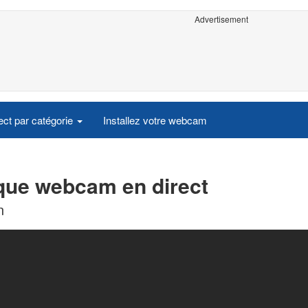
Advertisement
ct par catégorie
Installez votre webcam
ique webcam en direct
n