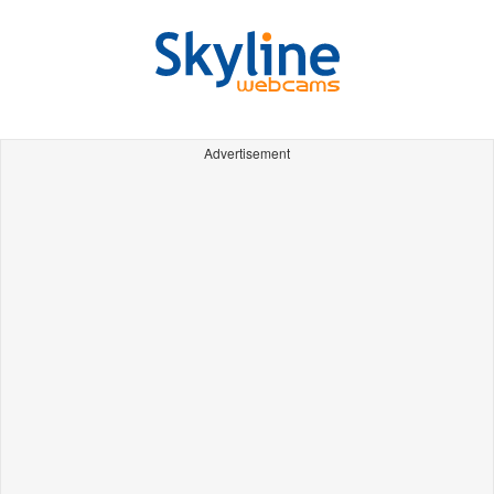
Advertisement