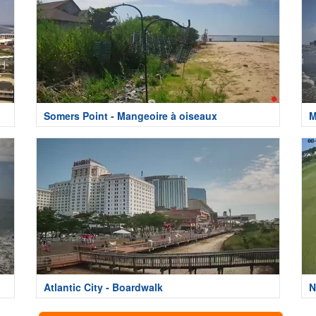
Somers Point - Mangeoire à oiseaux
M
Atlantic City - Boardwalk
N