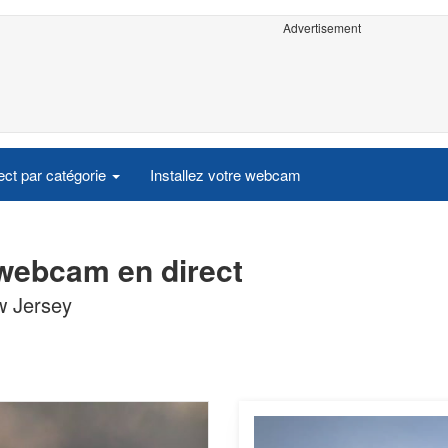
Advertisement
ct par catégorie
Installez votre webcam
 webcam en direct
w Jersey