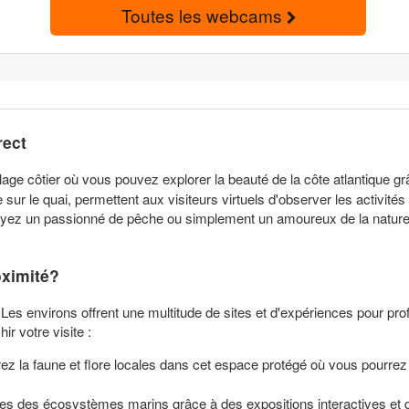
Toutes les webcams
rect
ge côtier où vous pouvez explorer la beauté de la côte atlantique g
ur le quai, permettent aux visiteurs virtuels d'observer les activit
soyez un passionné de pêche ou simplement un amoureux de la nature
oximité?
 Les environs offrent une multitude de sites et d'expériences pour pro
r votre visite :
rez la faune et flore locales dans cet espace protégé où vous pourre
les des écosystèmes marins grâce à des expositions interactives et d