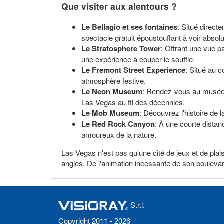
Que visiter aux alentours ?
Le Bellagio et ses fontaines
: Situé direct
spectacle gratuit époustouflant à voir absol
Le Stratosphere Tower
: Offrant une vue p
une expérience à couper le souffle.
Le Fremont Street Experience
: Situé au 
atmosphère festive.
Le Neon Museum
: Rendez-vous au musée 
Las Vegas au fil des décennies.
Le Mob Museum
: Découvrez l'histoire de 
Le Red Rock Canyon
: À une courte distan
amoureux de la nature.
Las Vegas n'est pas qu'une cité de jeux et de plaisi
angles. De l'animation incessante de son bouleva
S.r.l.
Copyright 2011 - 2026