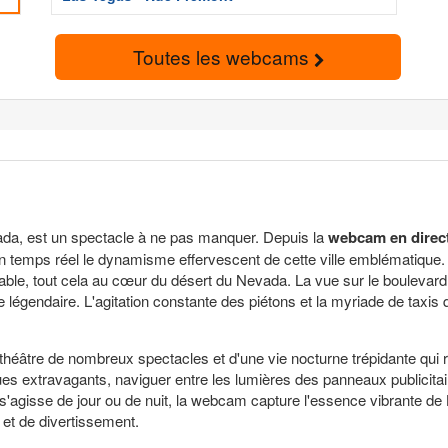
Toutes les webcams
da, est un spectacle à ne pas manquer. Depuis la
webcam en direc
temps réel le dynamisme effervescent de cette ville emblématique. C
itable, tout cela au cœur du désert du Nevada. La vue sur le boulevar
légendaire. L'agitation constante des piétons et la myriade de taxis qu
le théâtre de nombreux spectacles et d'une vie nocturne trépidante qu
es extravagants, naviguer entre les lumières des panneaux publicitai
l s'agisse de jour ou de nuit, la webcam capture l'essence vibrante de
 et de divertissement.