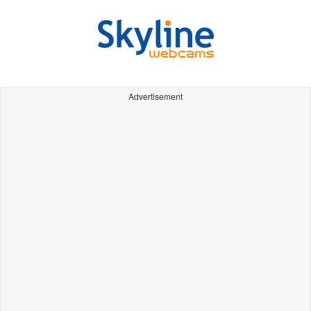
Advertisement