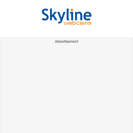
Advertisement