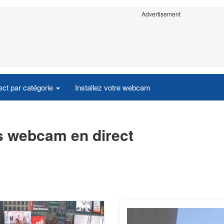
Advertisement
ct par catégorie
Installez votre webcam
es webcam en direct