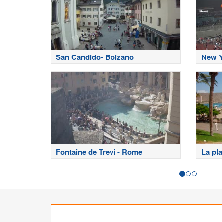
San Candido- Bolzano
New Y
Fontaine de Trevi - Rome
La pla
Teneri