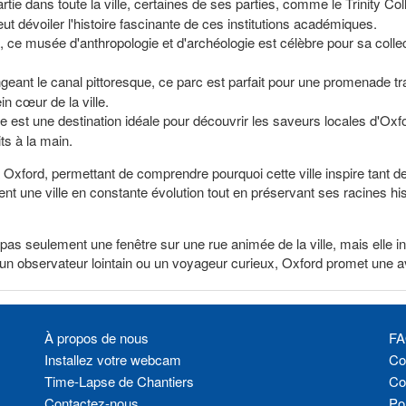
rtie dans toute la ville, certaines de ses parties, comme le Trinity Coll
ut dévoiler l'histoire fascinante de ces institutions académiques.
, ce musée d'anthropologie et d'archéologie est célèbre pour sa colle
geant le canal pittoresque, ce parc est parfait pour une promenade tranq
in cœur de la ville.
 est une destination idéale pour découvrir les saveurs locales d'Oxfor
ts à la main.
à Oxford, permettant de comprendre pourquoi cette ville inspire tant d
ent une ville en constante évolution tout en préservant ses racines his
s seulement une fenêtre sur une rue animée de la ville, mais elle incar
n observateur lointain ou un voyageur curieux, Oxford promet une aven
À propos de nous
FA
Installez votre webcam
Con
Time-Lapse de Chantiers
Co
Contactez-nous
Pol