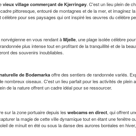
le
vieux village commerçant de Kjerringøy
. C'est un lieu plein de c
adre pittoresque, entouré de montagnes et de la mer, et imaginez la
nt célèbre pour ses paysages qui ont inspiré les œuvres du célèbre pe
e norvégienne en vous rendant à
Mjelle
, une plage isolée célèbre pour
ndonnée plus intense tout en profitant de la tranquillité et de la be
ront des souvenirs inoubliables.
 naturelle de Bodømarka
offre des sentiers de randonnée variés. Expl
e nombreux oiseaux. C'est un lieu parfait pour les activités de plein a
ein de la nature offrent un cadre idéal pour se ressourcer.
e sur la zone portuaire depuis les
webcams en direct
, qui offrent u
rer la magie de cette ville dynamique tout en étant une fenêtre ouve
soleil de minuit en été ou sous la danse des aurores boréales en hiver