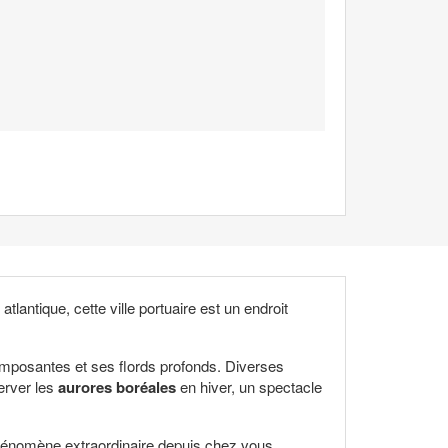
e atlantique, cette ville portuaire est un endroit
 imposantes et ses flords profonds. Diverses
erver les
aurores boréales
en hiver, un spectacle
phénomène extraordinaire depuis chez vous.