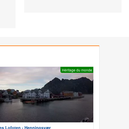
Héritage du monde
les Lofoten - Henningsvær