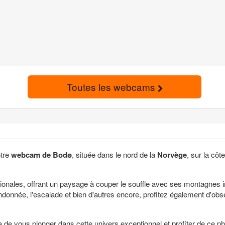
Toutes les webcams
otre
webcam de Bodø
, située dans le nord de la
Norvège
, sur la côt
nationales, offrant un paysage à couper le souffle avec ses montagnes
ndonnée, l'escalade et bien d'autres encore, profitez également d'obs
 de vous plonger dans cette univers exceptionnel et profiter de ce 