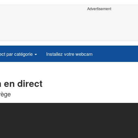
Advertisement
ct par catégorie
Installez votre webcam
en direct
vège