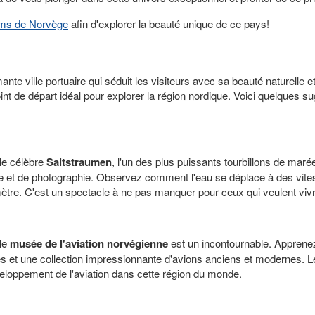
ms de Norvège
afin d'explorer la beauté unique de ce pays!
te ville portuaire qui séduit les visiteurs avec sa beauté naturelle 
t de départ idéal pour explorer la région nordique. Voici quelques su
le célèbre
Saltstraumen
, l'un des plus puissants tourbillons de ma
e et de photographie. Observez comment l'eau se déplace à des vitess
mètre. C'est un spectacle à ne pas manquer pour ceux qui veulent vivr
 le
musée de l'aviation norvégienne
est un incontournable. Apprenez-
s et une collection impressionnante d'avions anciens et modernes. Le 
veloppement de l'aviation dans cette région du monde.