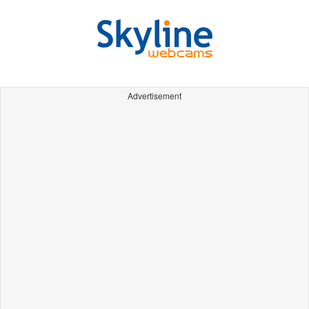
Advertisement