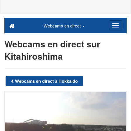
Webcams en direct
Webcams en direct sur
Kitahiroshima
Webcams en direct à Hokkaido