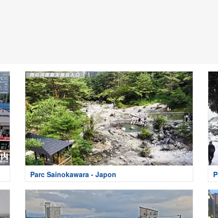
Parc Sainokawara - Japon
P