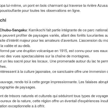
 Kappa lui-même, un pont en bois charmant qui traverse la rivière Azus
époustouflante pour toutes tes observations en ligne.
ochi
e Chubu-Sangaku
: Kamikochi fait partie intégrante de ce parc nation
s peuvent profiter de paysages variés, allant des forêts luxuriantes
n site d’intérêt majeur pour les amateurs d’aventure. L’ascension du 
la vallée et au-delà.
 formé par une éruption volcanique en 1915, est connu pour ses eaux 
avec des vues spectaculaires sur la chaîne de montagnes.
 est un lieu sacré pour les locaux. Une promenade autour du lac te perm
thes.
intéressent à la culture japonaise, ce sanctuaire offre une immersion dan
auvage, rends-toi à cette gorge impressionnante. Les falaises abruptes 
otographie de paysages.
t de trésors naturels et culturels qui séduiront tous types de voyag
ureux de la nature, cette région offre un éventail d'expériences inou
ion exceptionnelle a à offrir.