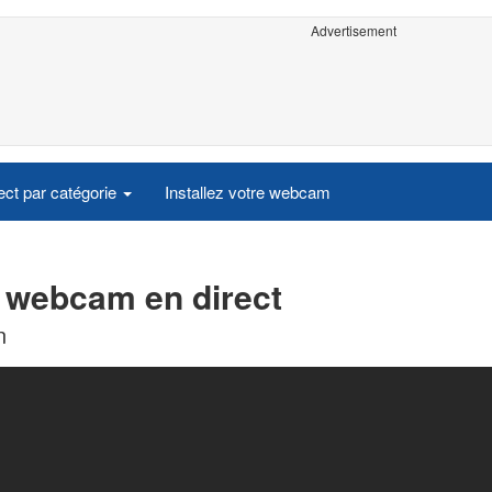
Advertisement
ct par catégorie
Installez votre webcam
 webcam en direct
n