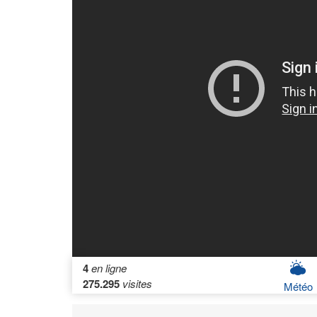
4
en ligne
275.295
visites
Météo