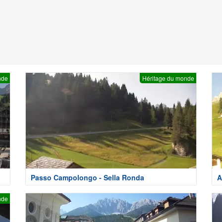
nde
Héritage du monde
Passo Campolongo - Sella Ronda
A
nde