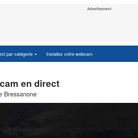
Advertisement
ct par catégorie
Installez votre webcam
cam en direct
de Bressanone