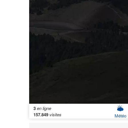
3
en ligne
157.849
visites
Météo