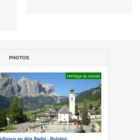
PHOTOS
Héritage du monde
olfosco en Alta Badia - Bolzane