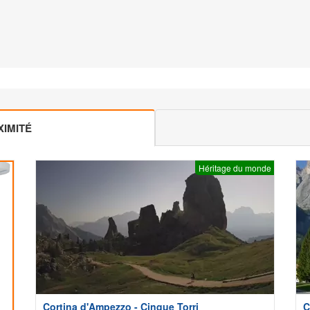
IMITÉ
Héritage du monde
Cortina d'Ampezzo - Cinque Torri
C