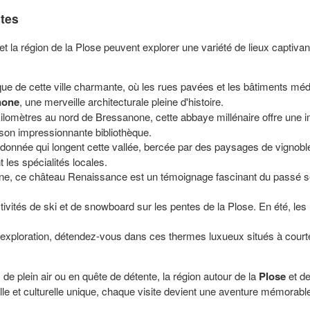
stes
et la région de la Plose peuvent explorer une variété de lieux captivan
ique de cette ville charmante, où les rues pavées et les bâtiments m
none
, une merveille architecturale pleine d'histoire.
ilomètres au nord de Bressanone, cette abbaye millénaire offre une im
 son impressionnante bibliothèque.
ndonnée qui longent cette vallée, bercée par des paysages de vignoble
 les spécialités locales.
ine, ce château Renaissance est un témoignage fascinant du passé sei
activités de ski et de snowboard sur les pentes de la Plose. En été, 
'exploration, détendez-vous dans ces thermes luxueux situés à court
de plein air ou en quête de détente, la région autour de la
Plose
et d
elle et culturelle unique, chaque visite devient une aventure mémora