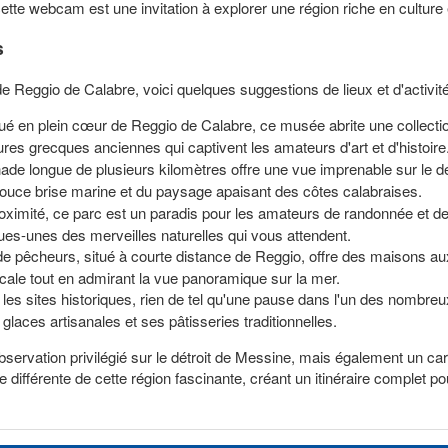
e webcam est une invitation à explorer une région riche en culture e
s
de Reggio de Calabre, voici quelques suggestions de lieux et d'activit
tué en plein cœur de Reggio de Calabre, ce musée abrite une collectio
ures grecques anciennes qui captivent les amateurs d'art et d'histoire
ade longue de plusieurs kilomètres offre une vue imprenable sur le 
 douce brise marine et du paysage apaisant des côtes calabraises.
proximité, ce parc est un paradis pour les amateurs de randonnée et 
ues-unes des merveilles naturelles qui vous attendent.
 de pêcheurs, situé à courte distance de Reggio, offre des maisons au
locale tout en admirant la vue panoramique sur la mer.
les sites historiques, rien de tel qu'une pause dans l'un des nombreu
glaces artisanales et ses pâtisseries traditionnelles.
ervation privilégié sur le détroit de Messine, mais également un carr
te différente de cette région fascinante, créant un itinéraire complet