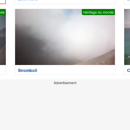
nde
Héritage du monde
Stromboli
C
Advertisement