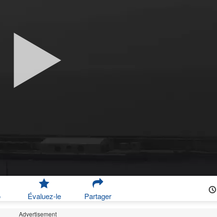
o
Évaluez-le
Partager
Advertisement