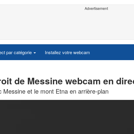
Advertisement
ct par catégorie
Installez votre webcam
roit de Messine webcam en dire
 Messine et le mont Etna en arrière-plan