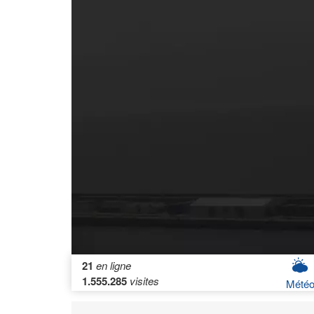
21
en ligne
1.555.285
visites
Mété