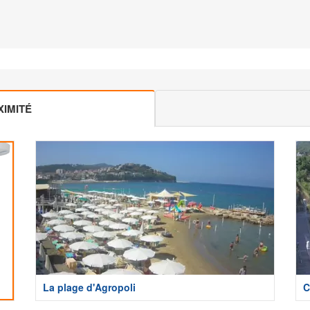
IMITÉ
La plage d'Agropoli
C