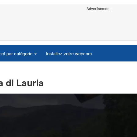
Advertisement
ct par catégorie
Installez votre webcam
 di Lauria