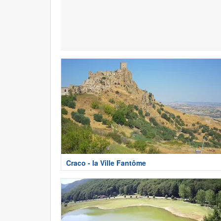
Craco - la Ville Fantôme