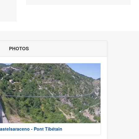
PHOTOS
astelsaraceno - Pont Tibétain