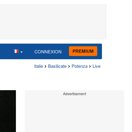
PREMIUM
CONNEXION
Italie
Basilicate
Potenza
Live
Advertisement