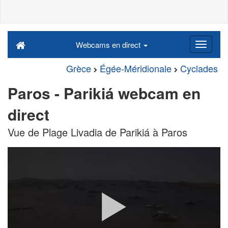
Webcams en direct
Grèce
Égée-Méridionale
Cyclades
Paros - Parikiá webcam en
direct
Vue de Plage Livadia de Parikiá à Paros