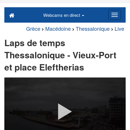
Webcams en direct
Grèce
Macédoine
Thessalonique
Live
Laps de temps
Thessalonique - Vieux-Port
et place Eleftherias