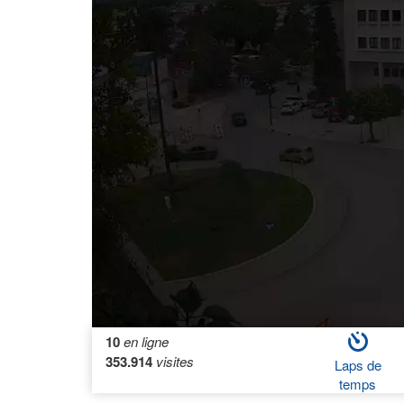
10
en ligne
353.914
visites
Laps de
temps