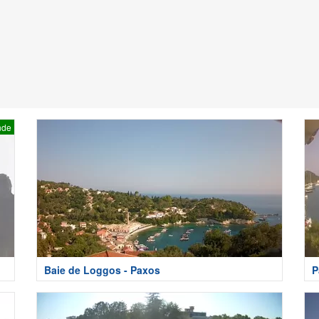
nde
Baie de Loggos - Paxos
P