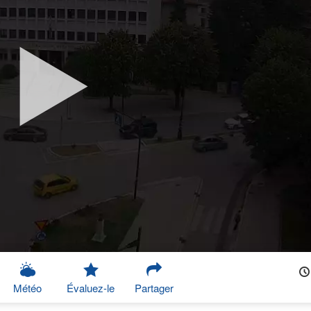
Météo
Évaluez-le
Partager