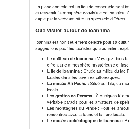
La place centrale est un lieu de rassemblement im
et ressentir l'atmosphère conviviale de Ioannina. Q
capté par la webcam offre un spectacle différent.
Que visiter autour de Ioannina
Ioannina est non seulement célèbre pour sa cultur
suggestions pour les touristes qui souhaitent expl
Le château de Ioannina :
Voyagez dans le t
offrent une atmosphère mystérieuse et fasc
L'île de Ioannina :
Située au milieu du lac 
locales dans les tavernes pittoresques.
Le musée Ali Pacha :
Situé sur l'île, ce mu
locale.
Les grottes de Perama :
À quelques kilomè
véritable paradis pour les amateurs de spélé
Les montagnes du Pinde :
Pour les amoure
rencontres avec la faune et la flore locale.
Le musée archéologique de Ioannina :
Plo