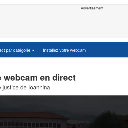
Advertisement
ct par catégorie
Installez votre webcam
le webcam en direct
e justice de Ioannina