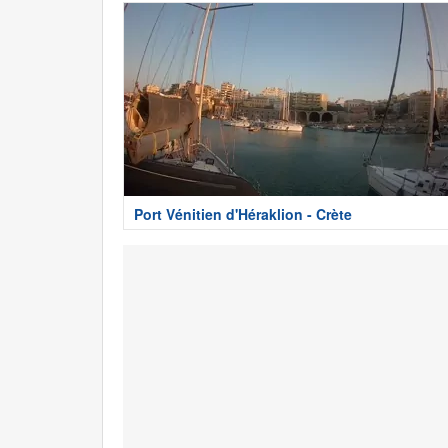
Port Vénitien d'Héraklion - Crète