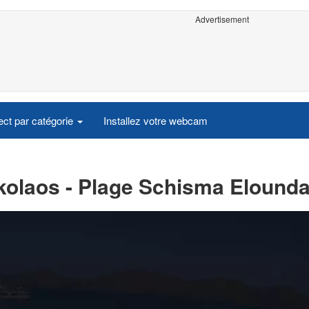
Advertisement
ct par catégorie
Installez votre webcam
kolaos - Plage Schisma Elound