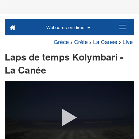
Webcams en direct
Grèce
Crète
La Canée
Live
Laps de temps Kolymbari -
La Canée