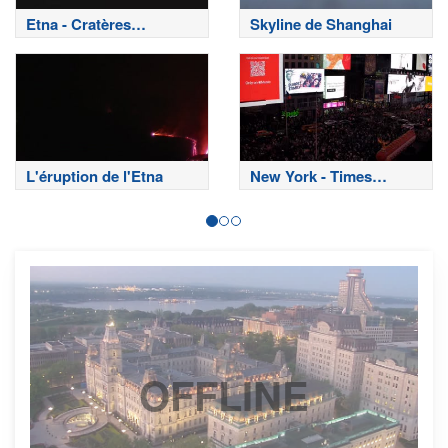
Etna - Cratères
Skyline de Shanghai
sommitaux
L'éruption de l'Etna
New York - Times
Square
OFFLINE