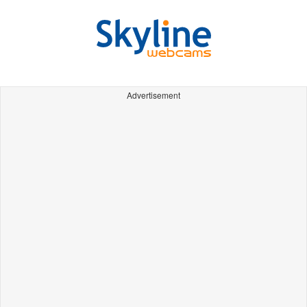
Advertisement