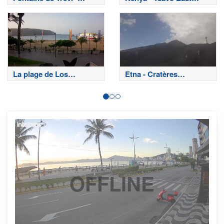
Rome
National Park
La plage de Los
Etna - Cratères
Cristianos - Tenerife
sommitaux
OFFLINE