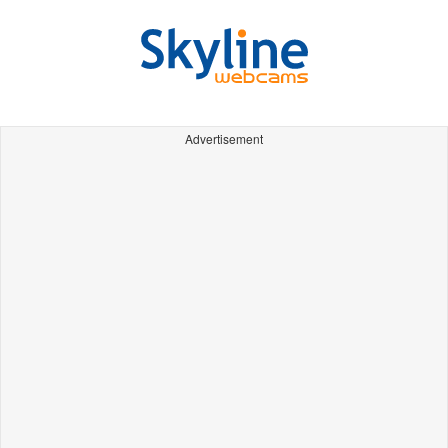
Advertisement