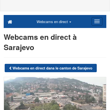
Webcams en direct
Webcams en direct à
Sarajevo
Webcams en direct dans le canton de Sarajevo