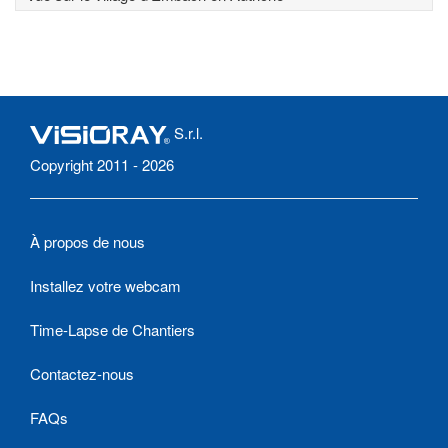
S.r.l.
Copyright 2011 - 2026
À propos de nous
Installez votre webcam
Time-Lapse de Chantiers
Contactez-nous
FAQs