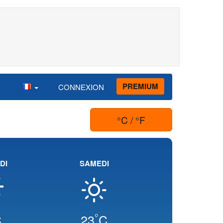
PREMIUM
CONNEXION
°C / °F
DI
SAMEDI
°
C
23
C