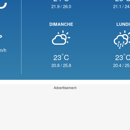
21.9
/
26.0
21.1
/
24
DIMANCHE
LUNDI
m/h
°
°
23
C
23
20.8
/
25.8
20.4
/
25
Advertisement