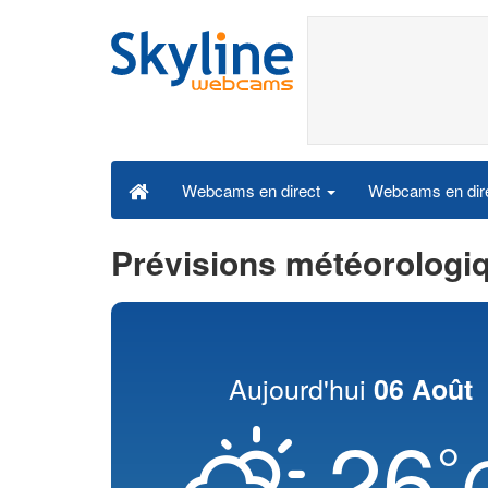
Webcams en dire
Webcams en direct
Prévisions météorologi
Aujourd'hui
06 Août
26
°