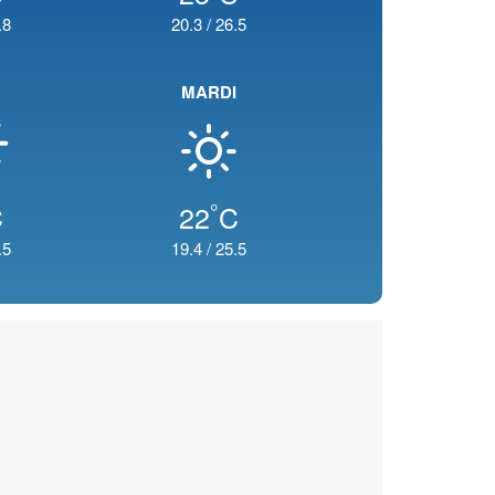
.8
20.3
/
26.5
MARDI
°
C
22
C
.5
19.4
/
25.5