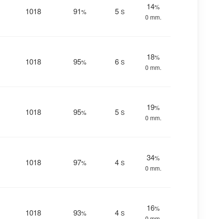
14
%
1018
91
5
%
S
0 mm.
18
%
1018
95
6
%
S
0 mm.
19
%
1018
95
5
%
S
0 mm.
34
%
1018
97
4
%
S
0 mm.
16
%
1018
93
4
%
S
0 mm.