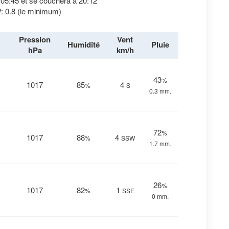
à 05:45 et se couchera à 20:12
: 0.8 (le minimum)
Pression
Vent
Humidité
Pluie
hPa
km/h
43
%
1017
85
4
%
S
0.3 mm.
72
%
1017
88
4
%
SSW
1.7 mm.
26
%
1017
82
1
%
SSE
0 mm.