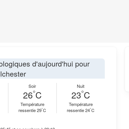
ologiques d'aujourd'hui pour
lchester
Soir
Nuit
°
°
26
C
23
C
Température
Température
°
°
ressentie 29
C
ressentie 24
C