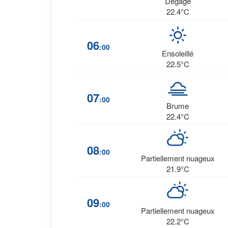
Dégagé
22.4°C
06
:00
Ensoleillé
22.5°C
07
:00
Brume
22.4°C
08
:00
Partiellement nuageux
21.9°C
09
:00
Partiellement nuageux
22.2°C