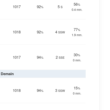
56
%
1017
92
5
%
S
0.4 mm.
77
%
1018
92
4
%
SSW
1.9 mm.
30
%
1017
94
2
%
SSE
0 mm.
Demain
15
%
1018
94
3
%
SSW
0 mm.