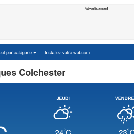
Advertisement
ct par catégorie
Installez votre webcam
ques Colchester
JEUDI
VENDRE
C
°
°
24
C
23