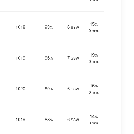
15
%
1018
93
6
%
SSW
0 mm.
19
%
1019
96
7
%
SSW
0 mm.
16
%
1020
89
6
%
SSW
0 mm.
14
%
1019
88
6
%
SSW
0 mm.