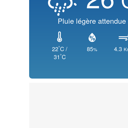
Pluie légère attendue
°
22
C /
85
4.3
%
K
°
31
C