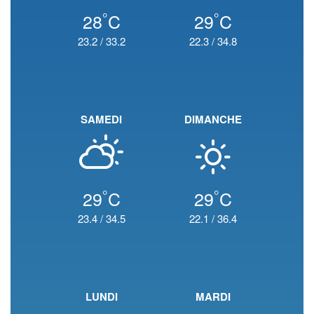
°
°
28
C
29
C
23.2
/
33.2
22.3
/
34.8
SAMEDI
DIMANCHE
°
°
29
C
29
C
23.4
/
34.5
22.1
/
36.4
LUNDI
MARDI