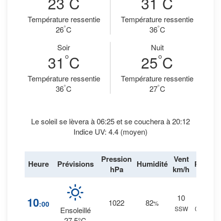
23
C
31
C
Température ressentie
Température ressentie
°
°
26
C
36
C
Soir
Nuit
°
°
31
C
25
C
Température ressentie
Température ressentie
°
°
36
C
27
C
Le soleil se lèvera à 06:25 et se couchera à 20:12
Indice UV: 4.4 (moyen)
Pression
Vent
Heure
Prévisions
Humidité
Pluie
hPa
km/h
10
10
%
10
1022
82
:00
%
SSW
0 mm.
Ensoleillé
27.5°C