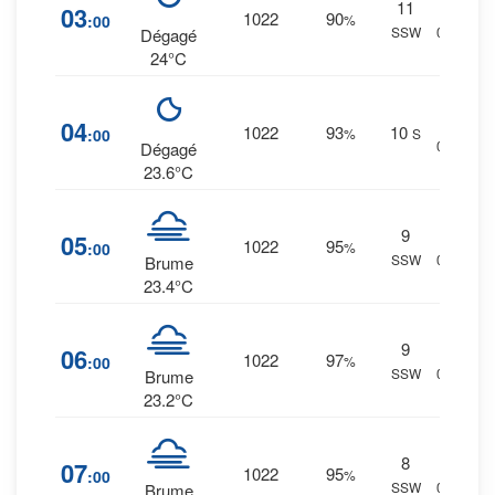
11
15
%
03
1022
90
:00
%
SSW
0 mm.
Dégagé
24°C
17
%
04
1022
93
10
:00
%
S
0 mm.
Dégagé
23.6°C
9
22
%
05
1022
95
:00
%
SSW
0 mm.
Brume
23.4°C
9
25
%
06
1022
97
:00
%
SSW
0 mm.
Brume
23.2°C
8
24
%
07
1022
95
:00
%
SSW
0 mm.
Brume