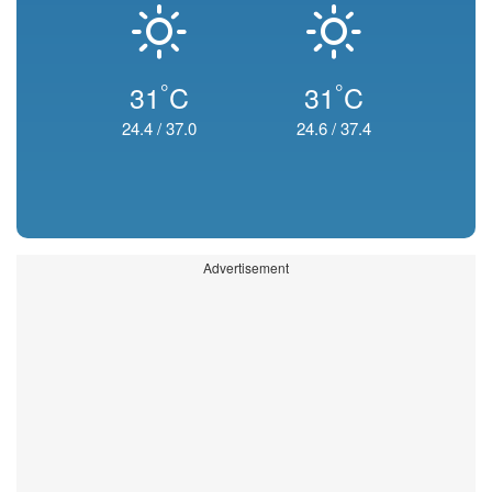
°
°
31
C
31
C
24.4
/
37.0
24.6
/
37.4
Advertisement