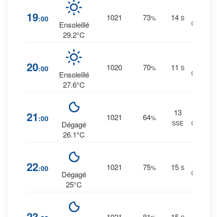
8
%
19
1021
73
14
:00
%
S
0 mm.
Ensoleillé
29.2°C
5
%
20
1020
70
11
:00
%
S
0 mm.
Ensoleillé
27.6°C
13
4
%
21
1021
64
:00
%
SSE
0 mm.
Dégagé
26.1°C
7
%
22
1021
75
15
:00
%
S
0 mm.
Dégagé
25°C
10
%
23
1021
81
15