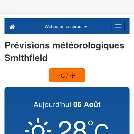
Webcams en direct
Prévisions météorologiques
Smithfield
°C / °F
Aujourd'hui
06 Août
28
°
C