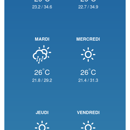
23.2
/
34.6
22.7
/
34.9
MARDI
MERCREDI
°
°
26
C
26
C
21.8
/
29.2
21.4
/
31.3
JEUDI
VENDREDI