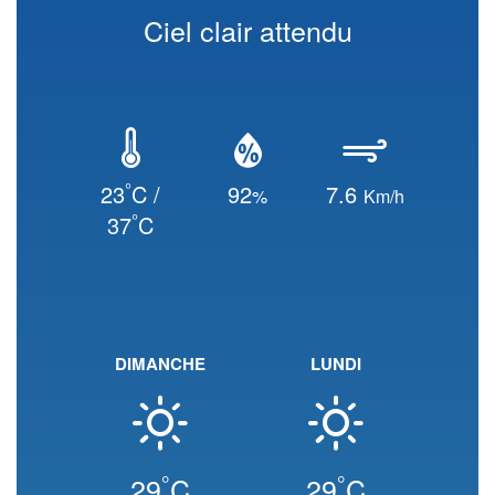
Ciel clair attendu
°
23
C /
92
7.6
%
Km/h
°
37
C
DIMANCHE
LUNDI
°
°
29
C
29
C