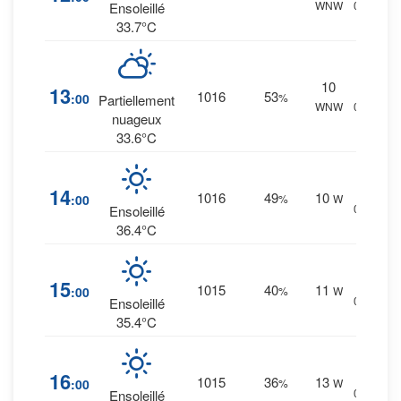
WNW
0 mm.
Ensoleillé
33.7°C
10
4
%
13
1016
53
:00
%
Partiellement
WNW
0 mm.
nuageux
33.6°C
2
%
14
1016
49
10
:00
%
W
0 mm.
Ensoleillé
36.4°C
2
%
15
1015
40
11
:00
%
W
0 mm.
Ensoleillé
35.4°C
1
%
16
1015
36
13
:00
%
W
0 mm.
Ensoleillé