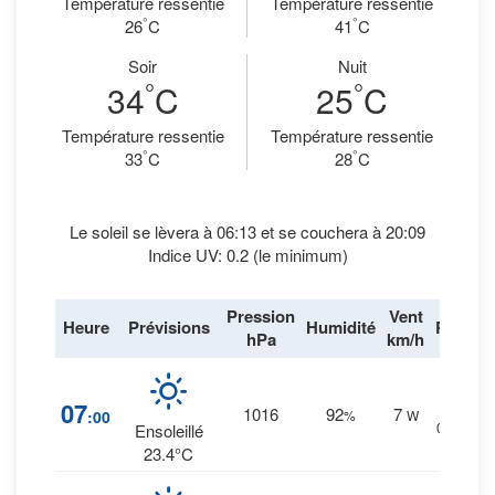
Température ressentie
Température ressentie
°
°
26
C
41
C
Soir
Nuit
°
°
34
C
25
C
Température ressentie
Température ressentie
°
°
33
C
28
C
Le soleil se lèvera à 06:13 et se couchera à 20:09
Indice UV: 0.2 (le minimum)
Pression
Vent
Heure
Prévisions
Humidité
Pluie
hPa
km/h
14
%
07
1016
92
7
:00
%
W
0 mm.
Ensoleillé
23.4°C