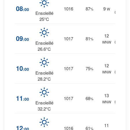
11
%
08
1016
87
9
:00
%
W
0 mm.
Ensoleillé
25°C
12
9
%
09
1017
81
:00
%
WNW
0 mm.
Ensoleillé
26.6°C
12
7
%
10
1017
75
:00
%
WNW
0 mm.
Ensoleillé
28.2°C
13
5
%
11
1017
68
:00
%
WNW
0 mm.
Ensoleillé
32.2°C
11
3
%
12
1016
61
:00
%