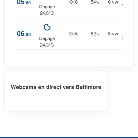
05
1016
54
6
:00
%
NW
0 mm.
Dégagé
24.6°C
2
%
06
1016
52
5
:00
%
NW
0 mm.
Dégagé
24.3°C
Webcams en direct vers Baltimore