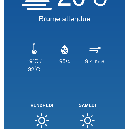
Brume attendue
°
19
C /
95
9.4
%
Km/h
°
32
C
VENDREDI
SAMEDI