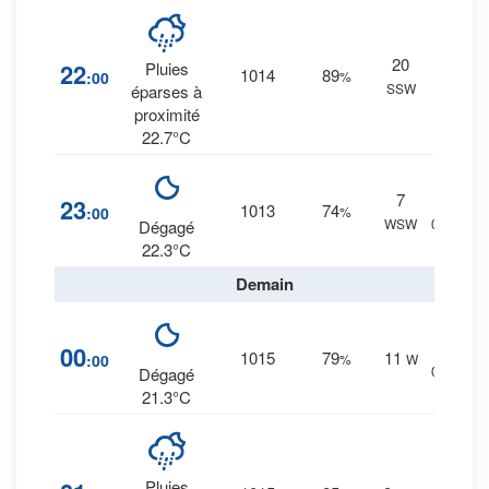
27
%
20
22
Pluies
1014
89
:00
%
0.1
SSW
éparses à
mm.
proximité
22.7°C
7
9
%
23
1013
74
:00
%
WSW
0 mm.
Dégagé
22.3°C
Demain
9
%
00
1015
79
11
:00
%
W
0 mm.
Dégagé
21.3°C
24
%
Pluies