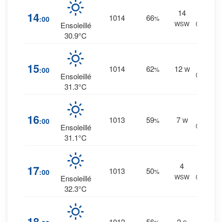
14
5
%
14
1014
66
:00
%
WSW
0 mm.
Ensoleillé
30.9°C
4
%
15
1014
62
12
:00
%
W
0 mm.
Ensoleillé
31.3°C
3
%
16
1013
59
7
:00
%
W
0 mm.
Ensoleillé
31.1°C
4
2
%
17
1013
50
:00
%
WSW
0 mm.
Ensoleillé
32.3°C
3
%
18
1012
56
2