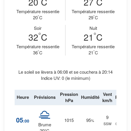
20
C
27
C
Température ressentie
Température ressentie
°
°
20
C
29
C
Soir
Nuit
°
°
32
C
21
C
Température ressentie
Température ressentie
°
°
36
C
21
C
Le soleil se lèvera à 06:08 et se couchera à 20:14
Indice UV: 0 (le minimum)
Pression
Vent
Heure
Prévisions
Humidité
Pluie
hPa
km/h
9
22
%
05
1015
95
:00
%
SSW
0 mm.
Brume
20°C