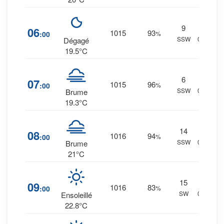
9
21
%
06
1015
93
:00
%
SSW
0 mm.
Dégagé
19.5°C
6
20
%
07
1015
96
:00
%
SSW
0 mm.
Brume
19.3°C
14
15
%
08
1016
94
:00
%
SSW
0 mm.
Brume
21°C
15
11
%
09
1016
83
:00
%
SW
0 mm.
Ensoleillé
22.8°C