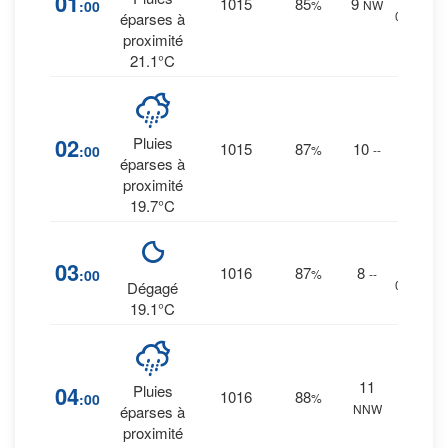
01
1015
85
9
:00
%
NW
0 mm.
éparses à
proximité
21.1°C
47
%
02
Pluies
1015
87
10
:00
%
--
0.4
éparses à
mm.
proximité
19.7°C
12
%
03
1016
87
8
:00
%
--
0 mm.
Dégagé
19.1°C
43
%
11
04
Pluies
1016
88
:00
%
0.3
NNW
éparses à
mm.
proximité