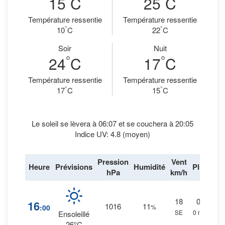
15
C
25
C
Température ressentie
Température ressentie
°
°
10
C
22
C
Soir
Nuit
°
°
24
C
17
C
Température ressentie
Température ressentie
°
°
17
C
15
C
Le soleil se lèvera à 06:07 et se couchera à 20:05
Indice UV: 4.8 (moyen)
Pression
Vent
Heure
Prévisions
Humidité
Pluie
hPa
km/h
18
0
%
16
1016
11
:00
%
SE
0 mm.
Ensoleillé
26°C