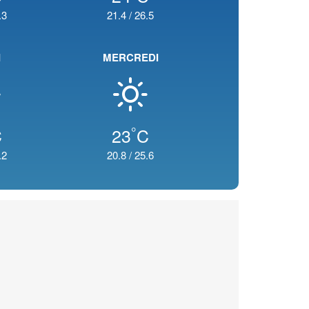
.3
21.4
/
26.5
I
MERCREDI
°
C
23
C
.2
20.8
/
25.6