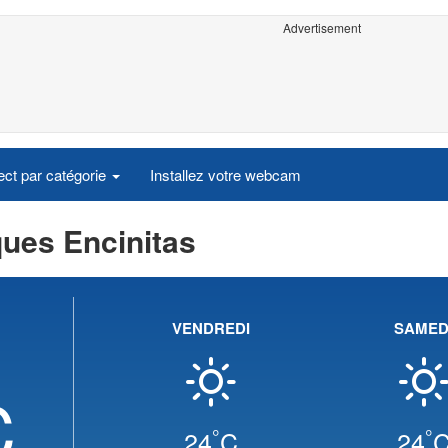
Advertisement
ct par catégorie
Installez votre webcam
ques Encinitas
VENDREDI
SAMED
C
°
°
24
C
24