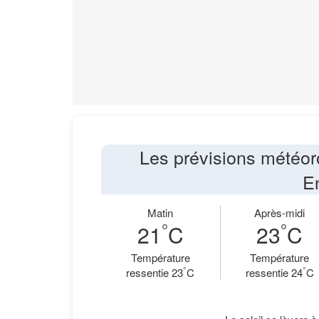
Les prévisions météor
E
Matin
Après-midi
°
°
21
C
23
C
Température
Température
°
°
ressentie 23
C
ressentie 24
C