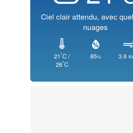
Ciel clair attendu, avec qu
nuages
°
21
C /
85
3.6
%
K
°
26
C