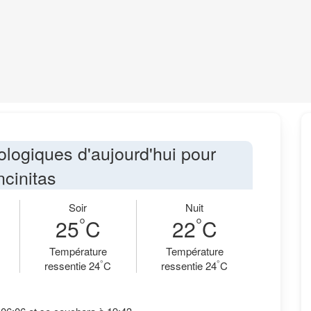
ologiques d'aujourd'hui pour
ncinitas
Soir
Nuit
°
°
25
C
22
C
Température
Température
°
°
ressentie 24
C
ressentie 24
C