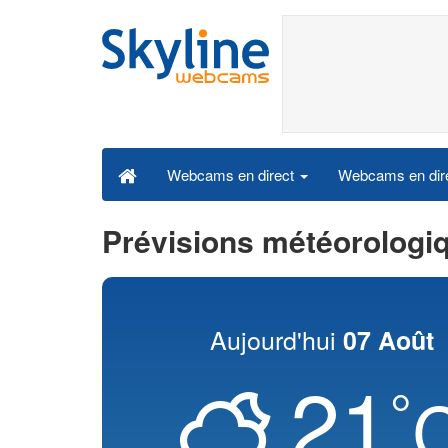
Webcams en dire
Webcams en direct
Prévisions météorologi
Aujourd'hui
07 Août
21
°