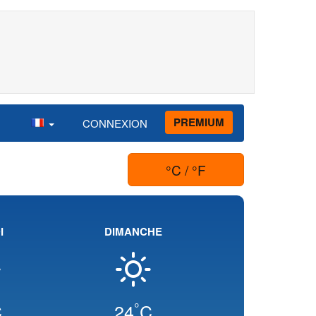
PREMIUM
CONNEXION
°C / °F
I
DIMANCHE
°
C
24
C