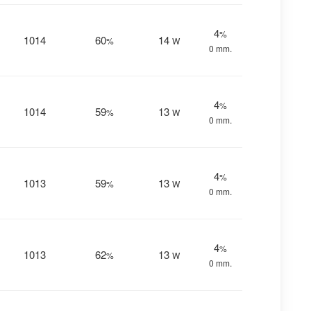
4
%
1014
60
14
%
W
0 mm.
4
%
1014
59
13
%
W
0 mm.
4
%
1013
59
13
%
W
0 mm.
4
%
1013
62
13
%
W
0 mm.