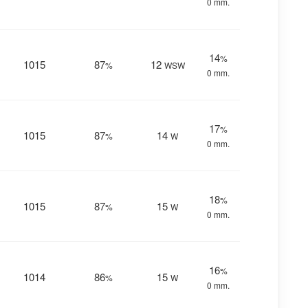
0 mm.
14
%
1015
87
12
%
WSW
0 mm.
17
%
1015
87
14
%
W
0 mm.
18
%
1015
87
15
%
W
0 mm.
16
%
1014
86
15
%
W
0 mm.