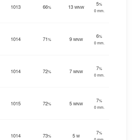
5
%
1013
66
13
%
WNW
0 mm.
6
%
1014
71
9
%
WNW
0 mm.
7
%
1014
72
7
%
WNW
0 mm.
7
%
1015
72
5
%
WNW
0 mm.
7
%
1014
73
5
%
W
0 mm.