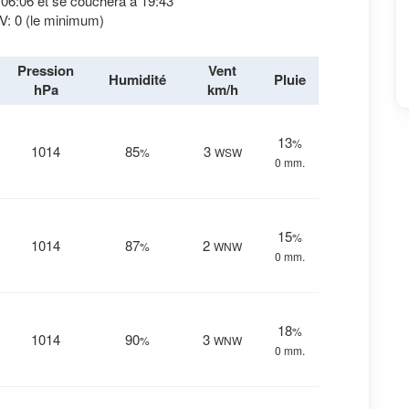
à 06:06 et se couchera à 19:43
V: 0 (le minimum)
Pression
Vent
Humidité
Pluie
hPa
km/h
13
%
1014
85
3
%
WSW
0 mm.
15
%
1014
87
2
%
WNW
0 mm.
18
%
1014
90
3
%
WNW
0 mm.