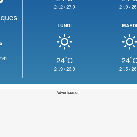
21.2
/
27.0
21.9
/
26
elques
LUNDI
MARD
°
°
24
C
24
m/h
21.9
/
26.3
21.5
/
26
Advertisement