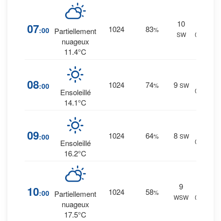
10
13
%
07
1024
83
:00
%
Partiellement
SW
0 mm.
nuageux
11.4°C
8
%
08
1024
74
9
:00
%
SW
0 mm.
Ensoleillé
14.1°C
5
%
09
1024
64
8
:00
%
SW
0 mm.
Ensoleillé
16.2°C
9
7
%
10
1024
58
:00
%
Partiellement
WSW
0 mm.
nuageux
17.5°C