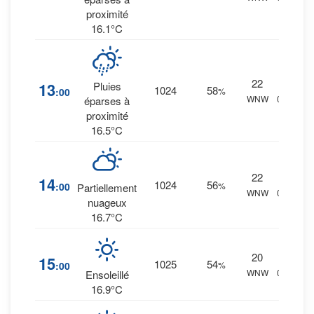
proximité
16.1°C
22
12
%
13
Pluies
1024
58
:00
%
WNW
0 mm.
éparses à
proximité
16.5°C
22
4
%
14
1024
56
:00
%
Partiellement
WNW
0 mm.
nuageux
16.7°C
20
3
%
15
1025
54
:00
%
WNW
0 mm.
Ensoleillé
16.9°C