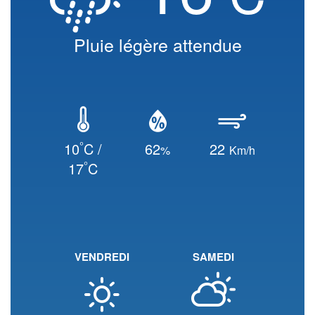
Pluie légère attendue
°
10
C /
62
22
%
Km/h
°
17
C
VENDREDI
SAMEDI