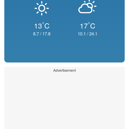
°
°
13
C
17
C
8.7
/
17.8
10.1
/
24.1
Advertisement