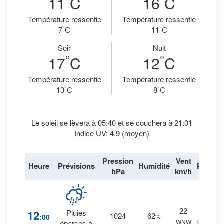
11
C
16
C
Température ressentie
Température ressentie
°
°
7
C
11
C
Soir
Nuit
°
°
17
C
12
C
Température ressentie
Température ressentie
°
°
13
C
8
C
Le soleil se lèvera à 05:40 et se couchera à 21:01
Indice UV: 4.9 (moyen)
Pression
Vent
Heure
Prévisions
Humidité
Pluie
hPa
km/h
22
16
%
12
Pluies
1024
62
:00
%
WNW
0 mm.
éparses à