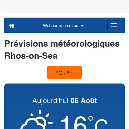
Webcams en direct
Prévisions météorologiques
Rhos-on-Sea
°C / °F
Aujourd'hui
06 Août
16
°
C