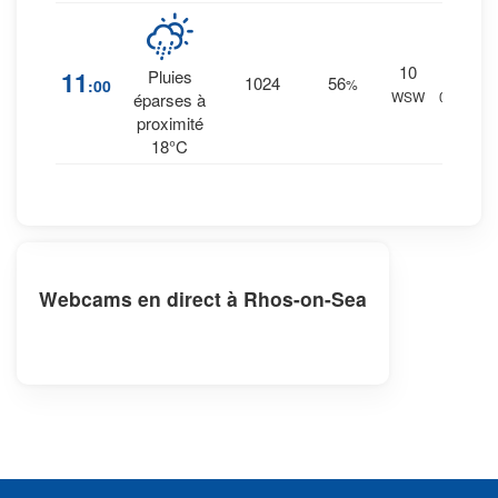
10
11
%
11
Pluies
1024
56
:00
%
WSW
0 mm.
éparses à
proximité
18°C
Webcams en direct à Rhos-on-Sea