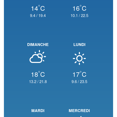
°
°
14
C
16
C
9.4
/
19.4
10.1
/
22.5
DIMANCHE
LUNDI
°
°
18
C
17
C
13.2
/
21.8
9.6
/
23.5
MARDI
MERCREDI