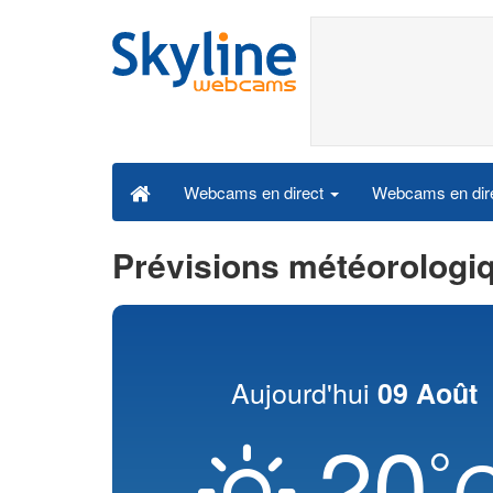
Webcams en dire
Webcams en direct
Prévisions météorologi
Aujourd'hui
09 Août
20
°