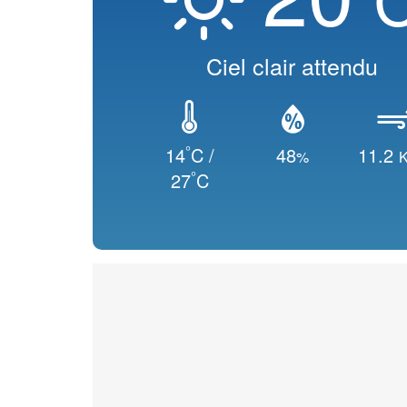
Ciel clair attendu
°
14
C /
48
11.2
%
K
°
27
C