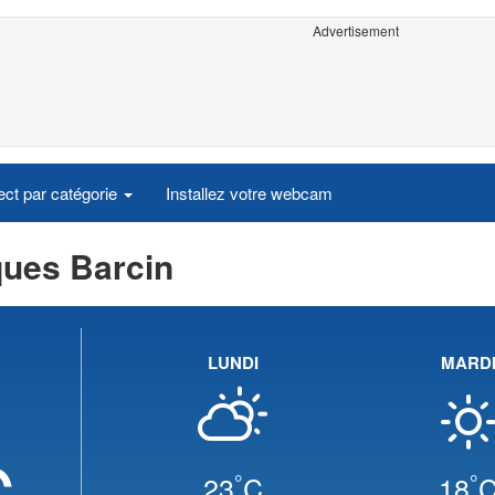
Advertisement
ct par catégorie
Installez votre webcam
ques Barcin
LUNDI
MARD
C
°
°
23
C
18