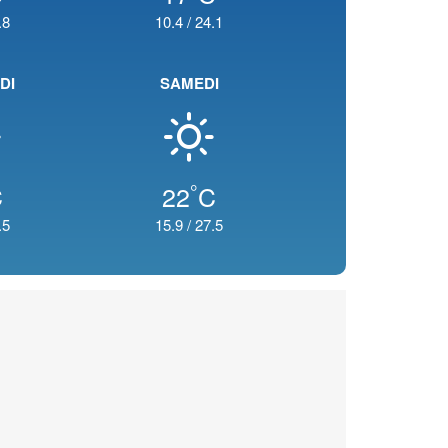
.8
10.4
/
24.1
DI
SAMEDI
°
C
22
C
.5
15.9
/
27.5