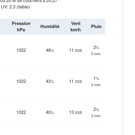
à 05:20 et se couchera à 20:27
 UV: 2.3 (faible)
Pression
Vent
Humidité
Pluie
hPa
km/h
2
%
1022
48
11
%
SSE
0 mm.
1
%
1022
43
11
%
SSE
0 mm.
2
%
1022
40
13
%
SSE
0 mm.