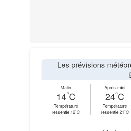
Les prévisions météor
Matin
Après-midi
°
°
14
C
24
C
Température
Température
°
°
ressentie 12
C
ressentie 21
C