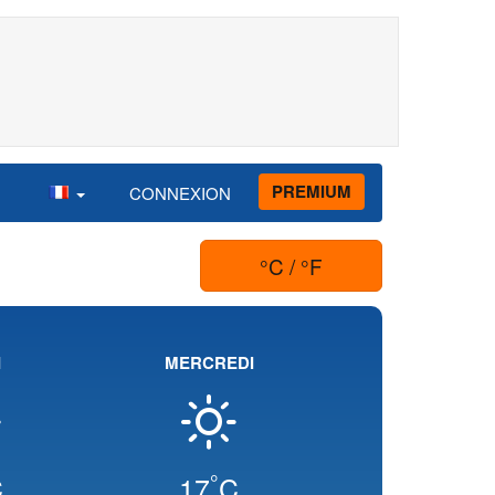
PREMIUM
CONNEXION
°C / °F
I
MERCREDI
°
C
17
C