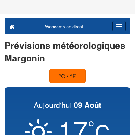
Webcams en direct
Prévisions météorologiques
Margonin
°C / °F
Aujourd'hui
09 Août
17
°
C