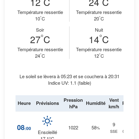
12
C
24
C
Température ressentie
Température ressentie
°
°
10
C
20
C
Soir
Nuit
°
°
27
C
14
C
Température ressentie
Température ressentie
°
°
24
C
12
C
Le soleil se lèvera à 05:23 et se couchera à 20:31
Indice UV: 1.1 (faible)
Pression
Vent
Heure
Prévisions
Humidité
Pluie
hPa
km/h
9
3
%
08
1022
58
:00
%
SSE
0 mm.
Ensoleillé
17.1°C