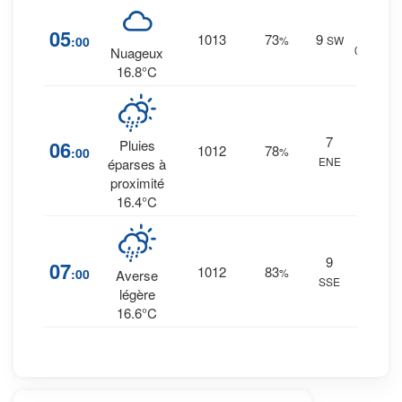
17
%
05
1013
73
9
:00
%
SW
0 mm.
Nuageux
16.8°C
21
%
7
06
Pluies
1012
78
:00
%
0.1
ENE
éparses à
mm.
proximité
16.4°C
27
%
9
07
1012
83
:00
%
0.2
Averse
SSE
mm.
légère
16.6°C