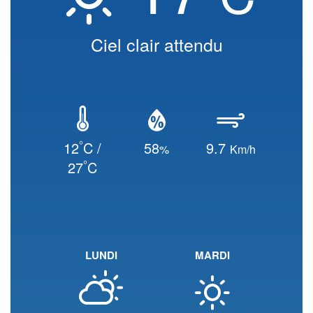
Ciel clair attendu
°
12
C /
58
9.7
%
Km/h
°
27
C
LUNDI
MARDI