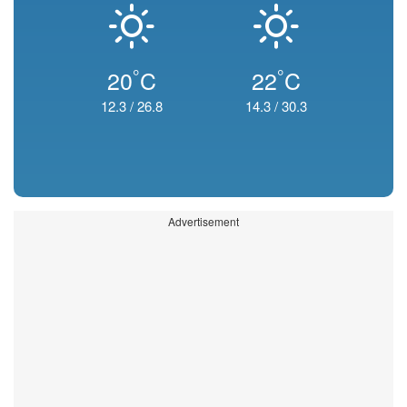
°
°
20
C
22
C
12.3
/
26.8
14.3
/
30.3
Advertisement