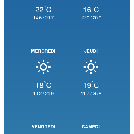
°
°
22
C
16
C
14.6
/
29.7
12.0
/
20.9
MERCREDI
JEUDI
°
°
18
C
19
C
10.2
/
24.9
11.7
/
25.8
VENDREDI
SAMEDI