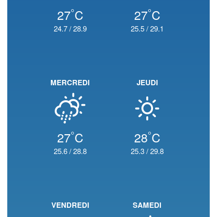
°
°
27
C
27
C
24.7
/
28.9
25.5
/
29.1
MERCREDI
JEUDI
°
°
27
C
28
C
25.6
/
28.8
25.3
/
29.8
VENDREDI
SAMEDI