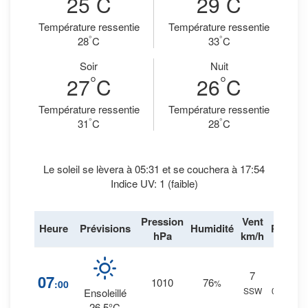
25
C
29
C
Température ressentie
Température ressentie
°
°
28
C
33
C
Soir
Nuit
°
°
27
C
26
C
Température ressentie
Température ressentie
°
°
31
C
28
C
Le soleil se lèvera à 05:31 et se couchera à 17:54
Indice UV: 1 (faible)
Pression
Vent
Heure
Prévisions
Humidité
Pluie
hPa
km/h
7
8
%
07
1010
76
:00
%
SSW
0 mm.
Ensoleillé
26.5°C