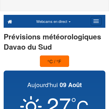
Webcams en direct
Prévisions météorologiques
Davao du Sud
°C / °F
Aujourd'hui
09 Août
27
°
C