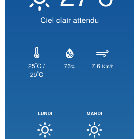
Ciel clair attendu
°
25
C /
76
7.6
%
Km/h
°
29
C
LUNDI
MARDI