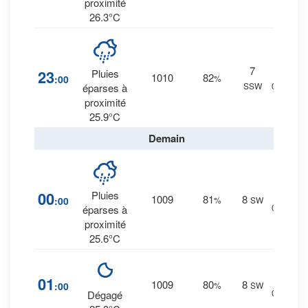
proximité
26.3°C
7
20
%
23
Pluies
1010
82
:00
%
SSW
0 mm.
éparses à
proximité
25.9°C
Demain
19
%
00
Pluies
1009
81
8
:00
%
SW
0 mm.
éparses à
proximité
25.6°C
10
%
01
1009
80
8
:00
%
SW
0 mm.
Dégagé