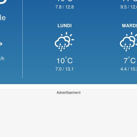
7.8
/
12.8
9.5
/
12.
le
LUNDI
MARD
°
°
10
C
7
C
/h
7.0
/
13.1
4.4
/
10.
Advertisement