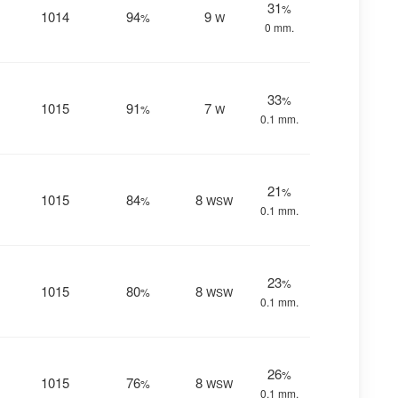
31
%
1014
94
9
%
W
0 mm.
33
%
1015
91
7
%
W
0.1 mm.
21
%
1015
84
8
%
WSW
0.1 mm.
23
%
1015
80
8
%
WSW
0.1 mm.
26
%
1015
76
8
%
WSW
0.1 mm.