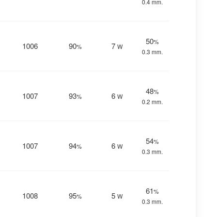
0.4 mm.
50
%
1006
90
7
%
W
0.3 mm.
48
%
1007
93
6
%
W
0.2 mm.
54
%
1007
94
6
%
W
0.3 mm.
61
%
1008
95
5
%
W
0.3 mm.