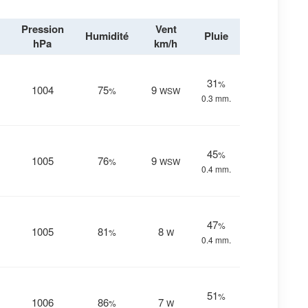
Pression
Vent
Humidité
Pluie
hPa
km/h
31
%
1004
75
9
%
WSW
0.3 mm.
45
%
1005
76
9
%
WSW
0.4 mm.
47
%
1005
81
8
%
W
0.4 mm.
51
%
1006
86
7
%
W