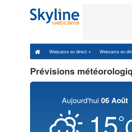
Webcams en dire
Webcams en direct
Prévisions météorologi
Aujourd'hui
06 Août
15
°