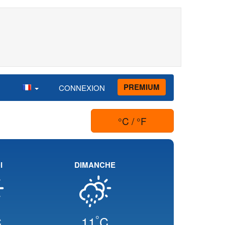
PREMIUM
CONNEXION
°C / °F
I
DIMANCHE
°
C
11
C