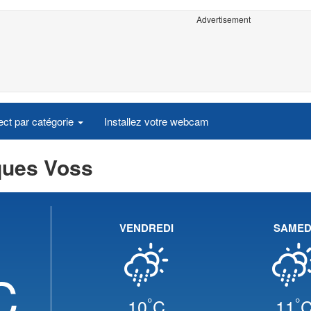
Advertisement
ct par catégorie
Installez votre webcam
ques Voss
VENDREDI
SAMED
C
°
°
10
C
11