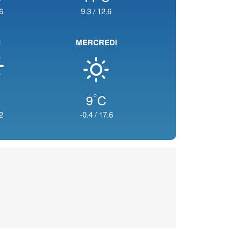
6
9.3
/
12.6
I
MERCREDI
°
9
C
2
-0.4
/
17.6