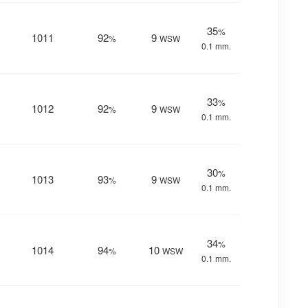
35
%
1011
92
9
%
WSW
0.1 mm.
33
%
1012
92
9
%
WSW
0.1 mm.
30
%
1013
93
9
%
WSW
0.1 mm.
34
%
1014
94
10
%
WSW
0.1 mm.