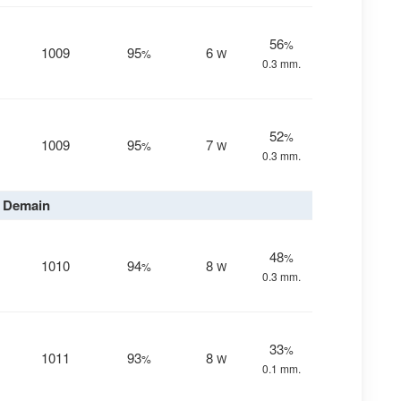
56
%
1009
95
6
%
W
0.3 mm.
52
%
1009
95
7
%
W
0.3 mm.
Demain
48
%
1010
94
8
%
W
0.3 mm.
33
%
1011
93
8
%
W
0.1 mm.