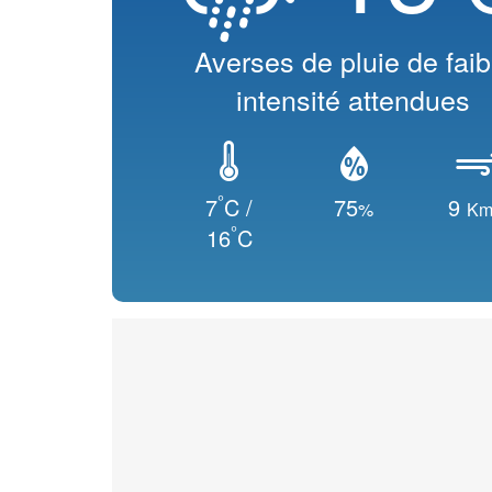
Averses de pluie de faib
intensité attendues
°
7
C /
75
9
%
Km
°
16
C