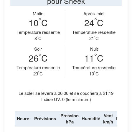
pour Sneek
Matin
Après-midi
°
°
10
C
24
C
Température ressentie
Température ressentie
°
°
8
C
21
C
Soir
Nuit
°
°
26
C
11
C
Température ressentie
Température ressentie
°
°
23
C
10
C
Le soleil se lèvera à 06:06 et se couchera à 21:19
Indice UV: 0 (le minimum)
Pression
Vent
Heure
Prévisions
Humidité
Pluie
hPa
km/h