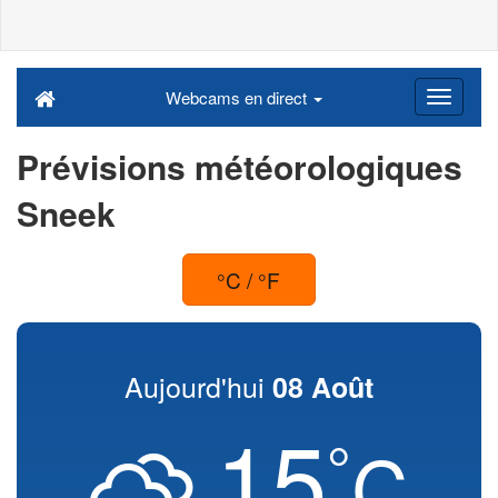
Webcams en direct
Prévisions météorologiques
Sneek
°C / °F
Aujourd'hui
08 Août
15
°
C