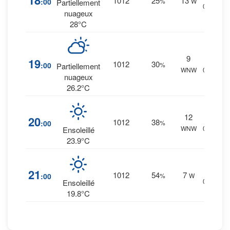
18
1012
25
13
:00
%
W
Partiellement
0 mm.
nuageux
28°C
9
2
%
19
1012
30
:00
%
Partiellement
WNW
0 mm.
nuageux
26.2°C
12
2
%
20
1012
38
:00
%
WNW
0 mm.
Ensoleillé
23.9°C
4
%
21
1012
54
7
:00
%
W
0 mm.
Ensoleillé
19.8°C