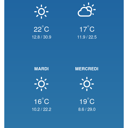
°
°
22
C
17
C
12.8
/
30.9
11.9
/
22.5
MARDI
MERCREDI
°
°
16
C
19
C
10.2
/
22.2
8.6
/
29.0