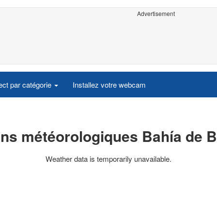
Advertisement
ct par catégorie
Installez votre webcam
ons météorologiques Bahía de 
Weather data is temporarily unavailable.