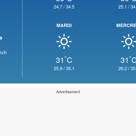
24.7
/
34.5
25.1
/
34
MARDI
MERCRE
m/h
°
°
31
C
31
25.9
/
35.1
26.2
/
35
Advertisement