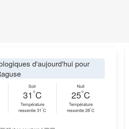
ologiques d'aujourd'hui pour
aguse
Soir
Nuit
°
°
31
C
25
C
Température
Température
°
°
ressentie 31
C
ressentie 28
C