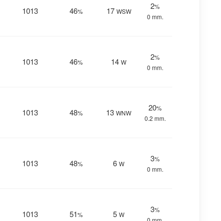
2
%
1013
46
17
%
WSW
0 mm.
2
%
1013
46
14
%
W
0 mm.
20
%
1013
48
13
%
WNW
0.2 mm.
3
%
1013
48
6
%
W
0 mm.
3
%
1013
51
5
%
W
0 mm.