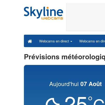
Webcams en dire
Webcams en direct
Prévisions météorologi
Aujourd'hui
07 Août
25
°
C