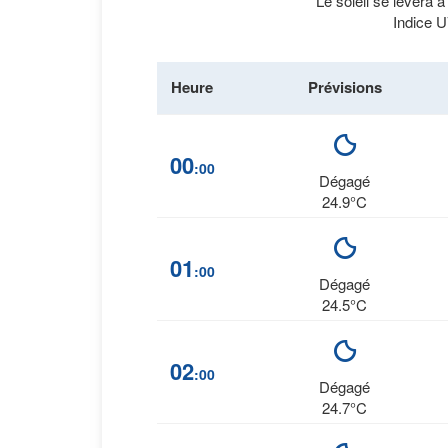
Le soleil se lèvera 
Indice U
Heure
Prévisions
00
:00
Dégagé
24.9°C
01
:00
Dégagé
24.5°C
02
:00
Dégagé
24.7°C