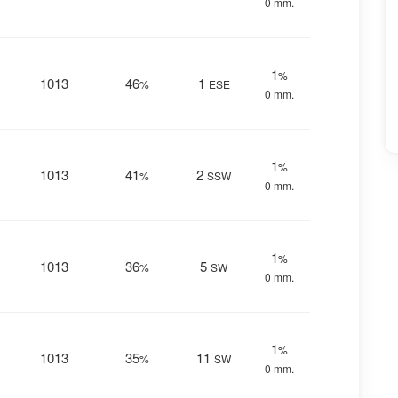
0 mm.
1
%
1013
46
1
%
ESE
0 mm.
1
%
1013
41
2
%
SSW
0 mm.
1
%
1013
36
5
%
SW
0 mm.
1
%
1013
35
11
%
SW
0 mm.