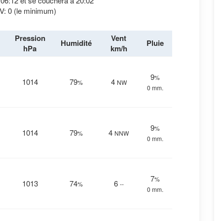
à 06:12 et se couchera à 20:02
V: 0 (le minimum)
Pression
Vent
Humidité
Pluie
hPa
km/h
9
%
1014
79
4
%
NW
0 mm.
9
%
1014
79
4
%
NNW
0 mm.
7
%
1013
74
6
%
--
0 mm.