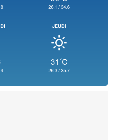
.8
26.1
/
34.6
DI
JEUDI
°
C
31
C
.4
26.3
/
35.7