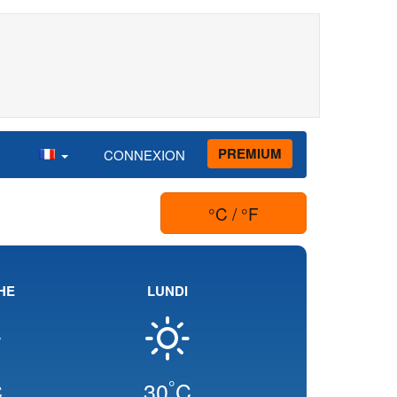
PREMIUM
CONNEXION
°C / °F
HE
LUNDI
°
C
30
C