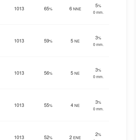
5
%
1013
65
6
%
NNE
0 mm.
3
%
1013
59
5
%
NE
0 mm.
3
%
1013
56
5
%
NE
0 mm.
3
%
1013
55
4
%
NE
0 mm.
2
%
1013
52
2
%
ENE