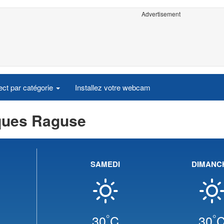
Advertisement
ct par catégorie
Installez votre webcam
ques Raguse
SAMEDI
DIMANC
°
°
30
C
30