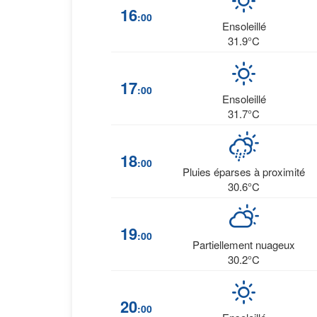
16
:00
Ensoleillé
31.9°C
17
:00
Ensoleillé
31.7°C
18
:00
Pluies éparses à proximité
30.6°C
19
:00
Partiellement nuageux
30.2°C
20
:00