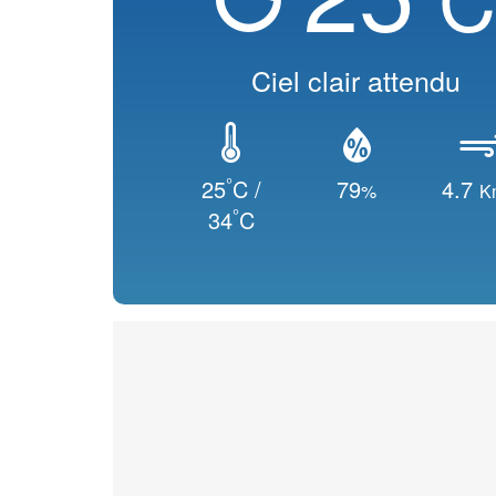
Ciel clair attendu
°
25
C /
79
4.7
%
K
°
34
C