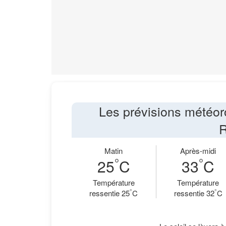
Les prévisions météor
R
Matin
Après-midi
°
°
25
C
33
C
Température
Température
°
°
ressentie 25
C
ressentie 32
C