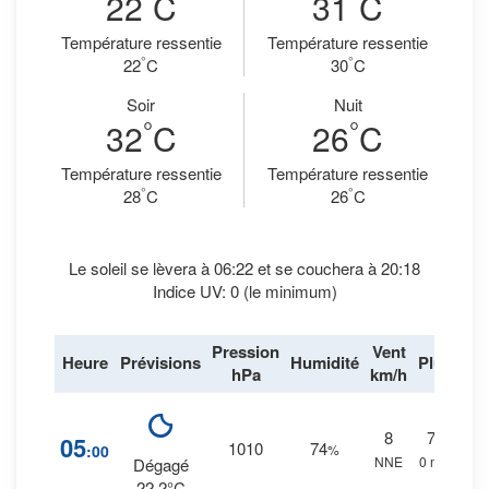
22
C
31
C
Température ressentie
Température ressentie
°
°
22
C
30
C
Soir
Nuit
°
°
32
C
26
C
Température ressentie
Température ressentie
°
°
28
C
26
C
Le soleil se lèvera à 06:22 et se couchera à 20:18
Indice UV: 0 (le minimum)
Pression
Vent
Heure
Prévisions
Humidité
Pluie
hPa
km/h
8
7
%
05
1010
74
:00
%
NNE
0 mm.
Dégagé
22.2°C