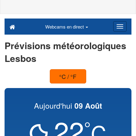
Webcams en direct
Prévisions météorologiques
Lesbos
°C / °F
Aujourd'hui
09 Août
22
°
C