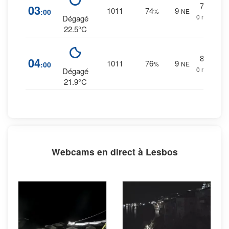
7
%
03
1011
74
9
:00
%
NE
0 mm.
Dégagé
22.5°C
8
%
04
1011
76
9
:00
%
NE
0 mm.
Dégagé
21.9°C
Webcams en direct à Lesbos