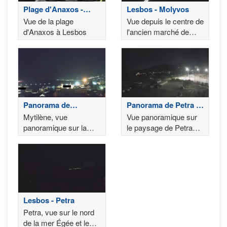
Plage d'Anaxos -
Lesbos - Molyvos
Lésbos
Vue de la plage
Vue depuis le centre de
d'Anaxos à Lesbos
l'ancien marché de
Molyvos avec le port
en arrière-plan
Panorama de
Panorama de Petra -
Mytilène
Lesbos
Mytilène, vue
Vue panoramique sur
panoramique sur la
le paysage de Petra
ville avec le port en
sur l'île de Lesbos
arrière-plan
Lesbos - Petra
Petra, vue sur le nord
de la mer Égée et le