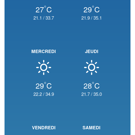
°
°
27
C
29
C
21.1
/
33.7
21.9
/
35.1
MERCREDI
JEUDI
°
°
29
C
28
C
22.2
/
34.9
21.7
/
35.0
VENDREDI
SAMEDI