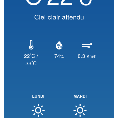
Ciel clair attendu
°
22
C /
74
8.3
%
Km/h
°
33
C
LUNDI
MARDI