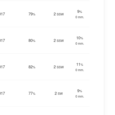
9
%
017
79
2
%
SSW
0 mm.
10
%
017
80
2
%
SSW
0 mm.
11
%
017
82
2
%
SSW
0 mm.
9
%
017
77
2
%
SW
0 mm.