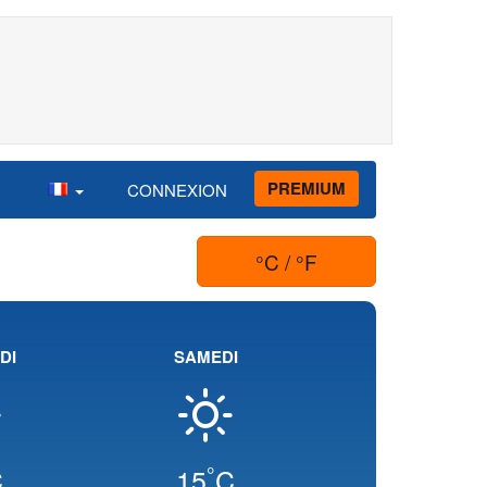
PREMIUM
CONNEXION
°C / °F
DI
SAMEDI
°
C
15
C