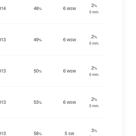
2
%
014
48
6
%
WSW
0 mm.
2
%
013
49
6
%
WSW
0 mm.
2
%
013
50
6
%
WSW
0 mm.
2
%
013
53
6
%
WSW
0 mm.
3
%
013
58
5
%
SW