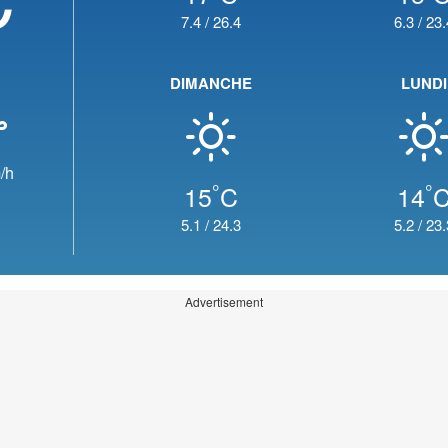
7.4
/
26.4
6.3
/
23.
DIMANCHE
LUNDI
/h
°
°
15
C
14
5.1
/
24.3
5.2
/
23.
Advertisement