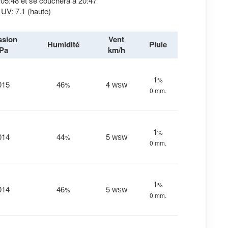
à 05:48 et se couchera à 20:47
 UV: 7.1 (haute)
ssion
Vent
Humidité
Pluie
Pa
km/h
1
%
015
46
4
%
WSW
0 mm.
1
%
014
44
5
%
WSW
0 mm.
1
%
014
46
5
%
WSW
0 mm.