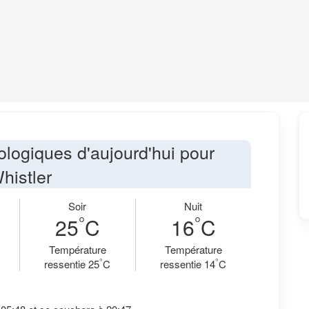
ologiques d'aujourd'hui pour
histler
Soir
Nuit
°
°
25
C
16
C
Température
Température
°
°
ressentie 25
C
ressentie 14
C