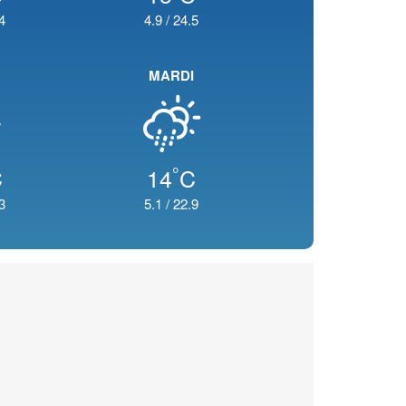
4
4.9
/
24.5
MARDI
°
C
14
C
3
5.1
/
22.9