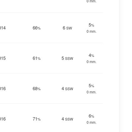
0 mm.
5
%
014
66
6
%
SW
0 mm.
4
%
015
61
5
%
SSW
0 mm.
5
%
016
68
4
%
SSW
0 mm.
6
%
016
71
4
%
SSW
0 mm.