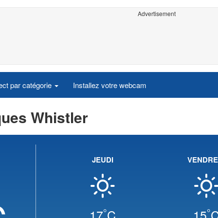
Advertisement
ct par catégorie
Installez votre webcam
ques Whistler
JEUDI
VENDRE
C
°
°
17
C
15