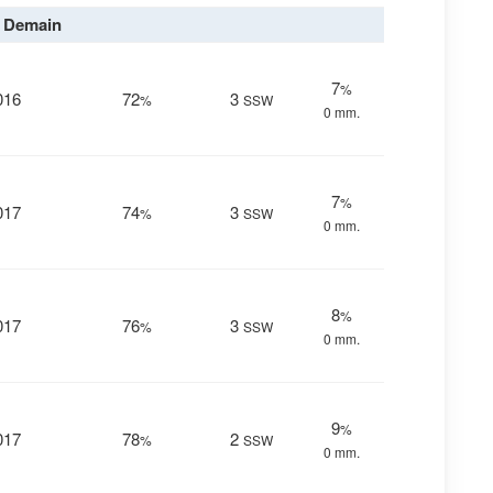
Demain
7
%
016
72
3
%
SSW
0 mm.
7
%
017
74
3
%
SSW
0 mm.
8
%
017
76
3
%
SSW
0 mm.
9
%
017
78
2
%
SSW
0 mm.