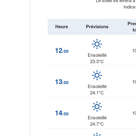
Le soleil se lèvera 
Indice
Pre
Heure
Prévisions
h
12
1
:00
Ensoleillé
23.3°C
13
1
:00
Ensoleillé
24.1°C
14
1
:00
Ensoleillé
24.7°C