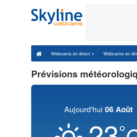
Webcams en dire
Webcams en direct
Prévisions météorologi
Aujourd'hui
06 Août
23
°