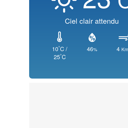
Ciel clair attendu
°
10
C /
46
4
%
Km
°
25
C